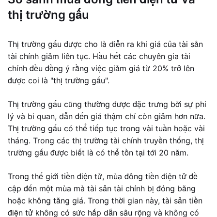
thị trường gấu
Thị trường gấu được cho là diễn ra khi giá của tài sản
tài chính giảm liên tục. Hầu hết các chuyên gia tài
chính đều đồng ý rằng việc giảm giá từ 20% trở lên
được coi là "thị trường gấu".
Thị trường gấu cũng thường được đặc trưng bởi sự phi
lý và bi quan, dẫn đến giá thậm chí còn giảm hơn nữa.
Thị trường gấu có thể tiếp tục trong vài tuần hoặc vài
tháng. Trong các thị trường tài chính truyền thống, thị
trường gấu được biết là có thể tồn tại tới 20 năm.
Trong thế giới tiền điện tử, mùa đông tiền điện tử đề
cập đến một mùa mà tài sản tài chính bị đóng băng
hoặc không tăng giá. Trong thời gian này, tài sản tiền
điện tử không có sức hấp dẫn sâu rộng và không có