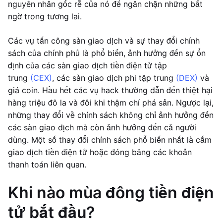
nguyên nhân gốc rễ của nó để ngăn chặn những bất
ngờ trong tương lai.
Các vụ tấn công sàn giao dịch và sự thay đổi chính
sách của chính phủ là phổ biến, ảnh hưởng đến sự ổn
định của các sàn giao dịch tiền điện tử tập
trung
(CEX)
, các sàn giao dịch phi tập trung
(DEX)
và
giá coin. Hầu hết các vụ hack thường dẫn đến thiệt hại
hàng triệu đô la và đôi khi thậm chí phá sản. Ngược lại,
những thay đổi về chính sách không chỉ ảnh hưởng đến
các sàn giao dịch mà còn ảnh hưởng đến cả người
dùng. Một số thay đổi chính sách phổ biến nhất là cấm
giao dịch tiền điện tử hoặc đóng băng các khoản
thanh toán liên quan.
Khi nào mùa đông tiền điện
tử bắt đầu?