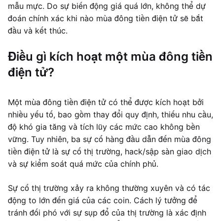
mẫu mực. Do sự biến động giá quá lớn, không thể dự
đoán chính xác khi nào mùa đông tiền điện tử sẽ bắt
đầu và kết thúc.
Điều gì kích hoạt một mùa đông tiền
điện tử?
Một mùa đông tiền điện tử có thể được kích hoạt bởi
nhiều yếu tố, bao gồm thay đổi quy định, thiếu nhu cầu,
độ khó gia tăng và tích lũy các mức cao không bền
vững. Tuy nhiên, ba sự cố hàng đầu dẫn đến mùa đông
tiền điện tử là sự cố thị trường, hack/sập sàn giao dịch
và sự kiểm soát quá mức của chính phủ.
Sự cố thị trường xảy ra không thường xuyên và có tác
động to lớn đến giá của các coin. Cách lý tưởng để
tránh đối phó với sự sụp đổ của thị trường là xác định