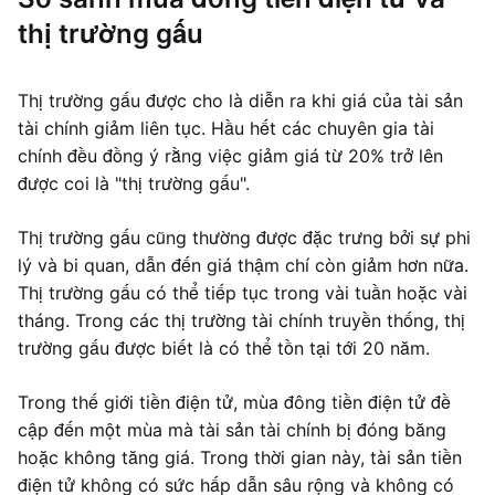
thị trường gấu
Thị trường gấu được cho là diễn ra khi giá của tài sản
tài chính giảm liên tục. Hầu hết các chuyên gia tài
chính đều đồng ý rằng việc giảm giá từ 20% trở lên
được coi là "thị trường gấu".
Thị trường gấu cũng thường được đặc trưng bởi sự phi
lý và bi quan, dẫn đến giá thậm chí còn giảm hơn nữa.
Thị trường gấu có thể tiếp tục trong vài tuần hoặc vài
tháng. Trong các thị trường tài chính truyền thống, thị
trường gấu được biết là có thể tồn tại tới 20 năm.
Trong thế giới tiền điện tử, mùa đông tiền điện tử đề
cập đến một mùa mà tài sản tài chính bị đóng băng
hoặc không tăng giá. Trong thời gian này, tài sản tiền
điện tử không có sức hấp dẫn sâu rộng và không có