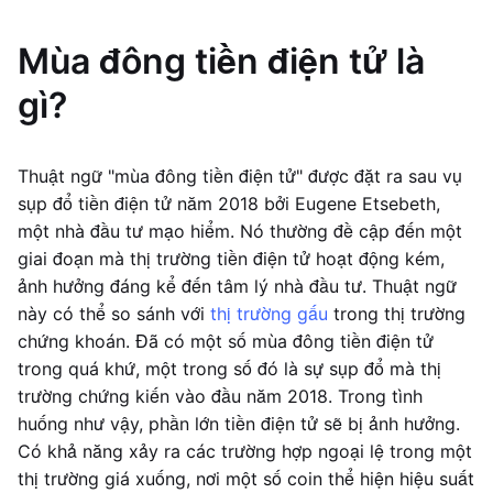
Mùa đông tiền điện tử là
gì?
Thuật ngữ "mùa đông tiền điện tử" được đặt ra sau vụ
sụp đổ tiền điện tử năm 2018 bởi Eugene Etsebeth,
một nhà đầu tư mạo hiểm. Nó thường đề cập đến một
giai đoạn mà thị trường tiền điện tử hoạt động kém,
ảnh hưởng đáng kể đến tâm lý nhà đầu tư. Thuật ngữ
này có thể so sánh với
thị trường gấu
trong thị trường
chứng khoán. Đã có một số mùa đông tiền điện tử
trong quá khứ, một trong số đó là sự sụp đổ mà thị
trường chứng kiến vào đầu năm 2018. Trong tình
huống như vậy, phần lớn tiền điện tử sẽ bị ảnh hưởng.
Có khả năng xảy ra các trường hợp ngoại lệ trong một
thị trường giá xuống, nơi một số coin thể hiện hiệu suất