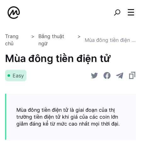
Trang
Bảng thuật
Mùa đông tiền điện tử
chủ
ngữ
Mùa đông tiền điện tử
Easy
Mùa đông tiền điện tử là giai đoạn của thị
trường tiền điện tử khi giá của các coin lớn
giảm đáng kể từ mức cao nhất mọi thời đại.