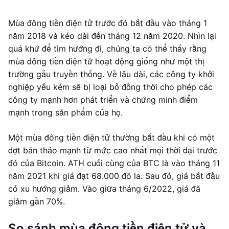
Mùa đông tiền điện tử trước đó bắt đầu vào tháng 1
năm 2018 và kéo dài đến tháng 12 năm 2020. Nhìn lại
quá khứ để tìm hướng đi, chúng ta có thể thấy rằng
mùa đông tiền điện tử hoạt động giống như một thị
trường gấu truyền thống. Về lâu dài, các công ty khởi
nghiệp yếu kém sẽ bị loại bỏ đồng thời cho phép các
công ty mạnh hơn phát triển và chứng minh điểm
mạnh trong sản phẩm của họ.
Một mùa đông tiền điện tử thường bắt đầu khi có một
đợt bán tháo mạnh từ mức cao nhất mọi thời đại trước
đó của Bitcoin. ATH cuối cùng của BTC là vào tháng 11
năm 2021 khi giá đạt 68.000 đô la. Sau đó, giá bắt đầu
có xu hướng giảm. Vào giữa tháng 6/2022, giá đã
giảm gần 70%.
So sánh mùa đông tiền điện tử và