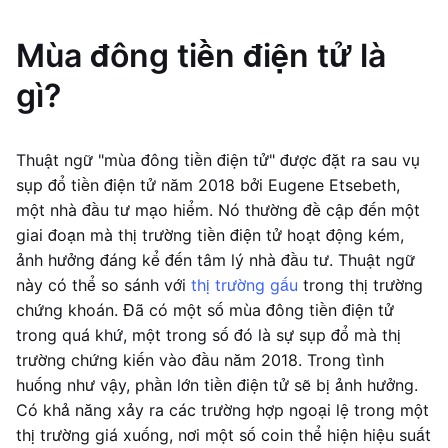
Mùa đông tiền điện tử là
gì?
Thuật ngữ "mùa đông tiền điện tử" được đặt ra sau vụ
sụp đổ tiền điện tử năm 2018 bởi Eugene Etsebeth,
một nhà đầu tư mạo hiểm. Nó thường đề cập đến một
giai đoạn mà thị trường tiền điện tử hoạt động kém,
ảnh hưởng đáng kể đến tâm lý nhà đầu tư. Thuật ngữ
này có thể so sánh với
thị trường gấu
trong thị trường
chứng khoán. Đã có một số mùa đông tiền điện tử
trong quá khứ, một trong số đó là sự sụp đổ mà thị
trường chứng kiến vào đầu năm 2018. Trong tình
huống như vậy, phần lớn tiền điện tử sẽ bị ảnh hưởng.
Có khả năng xảy ra các trường hợp ngoại lệ trong một
thị trường giá xuống, nơi một số coin thể hiện hiệu suất