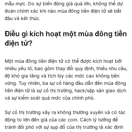
mẫu mực. Do sự biến động giá quá lớn, không thể dự
đoán chính xác khi nào mùa đông tiền điện tử sẽ bắt
đầu và kết thúc.
Điều gì kích hoạt một mùa đông tiền
điện tử?
Một mùa đông tiền điện tử có thể được kích hoạt bởi
nhiều yếu tố, bao gồm thay đổi quy định, thiếu nhu cầu,
độ khó gia tăng và tích lũy các mức cao không bền
vững. Tuy nhiên, ba sự cố hàng đầu dẫn đến mùa đông
tiền điện tử là sự cố thị trường, hack/sập sàn giao dịch
và sự kiểm soát quá mức của chính phủ.
Sự cố thị trường xảy ra không thường xuyên và có tác
động to lớn đến giá của các coin. Cách lý tưởng để
tránh đối phó với sự sụp đổ của thị trường là xác định