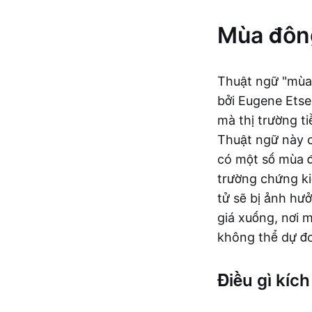
Mùa đông 
Thuật ngữ "mùa 
bởi Eugene Etse
mà thị trường t
Thuật ngữ này c
có một số mùa đ
trường chứng ki
tử sẽ bị ảnh hư
giá xuống, nơi 
không thể dự đo
Điều gì kíc