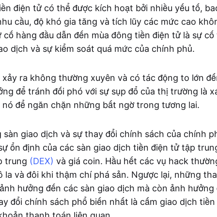
ền điện tử có thể được kích hoạt bởi nhiều yếu tố, b
 nhu cầu, độ khó gia tăng và tích lũy các mức cao kh
ự cố hàng đầu dẫn đến mùa đông tiền điện tử là sự cố 
ao dịch và sự kiểm soát quá mức của chính phủ.
g xảy ra không thường xuyên và có tác động to lớn đế
ởng để tránh đối phó với sự sụp đổ của thị trường là 
 nó để ngăn chặn những bất ngờ trong tương lai.
 sàn giao dịch và sự thay đổi chính sách của chính ph
ự ổn định của các sàn giao dịch tiền điện tử tập tru
ập trung
(DEX)
và giá coin. Hầu hết các vụ hack thườn
ô la và đôi khi thậm chí phá sản. Ngược lại, những tha
 ảnh hưởng đến các sàn giao dịch mà còn ảnh hưởng 
ay đổi chính sách phổ biến nhất là cấm giao dịch tiền
hoản thanh toán liên quan.