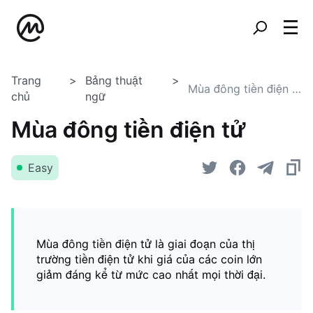
Trang
Bảng thuật
Mùa đông tiền điện tử
chủ
ngữ
Mùa đông tiền điện tử
Easy
Mùa đông tiền điện tử là giai đoạn của thị
trường tiền điện tử khi giá của các coin lớn
giảm đáng kể từ mức cao nhất mọi thời đại.