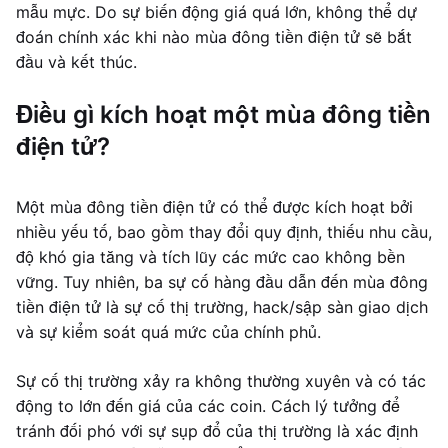
mẫu mực. Do sự biến động giá quá lớn, không thể dự
đoán chính xác khi nào mùa đông tiền điện tử sẽ bắt
đầu và kết thúc.
Điều gì kích hoạt một mùa đông tiền
điện tử?
Một mùa đông tiền điện tử có thể được kích hoạt bởi
nhiều yếu tố, bao gồm thay đổi quy định, thiếu nhu cầu,
độ khó gia tăng và tích lũy các mức cao không bền
vững. Tuy nhiên, ba sự cố hàng đầu dẫn đến mùa đông
tiền điện tử là sự cố thị trường, hack/sập sàn giao dịch
và sự kiểm soát quá mức của chính phủ.
Sự cố thị trường xảy ra không thường xuyên và có tác
động to lớn đến giá của các coin. Cách lý tưởng để
tránh đối phó với sự sụp đổ của thị trường là xác định