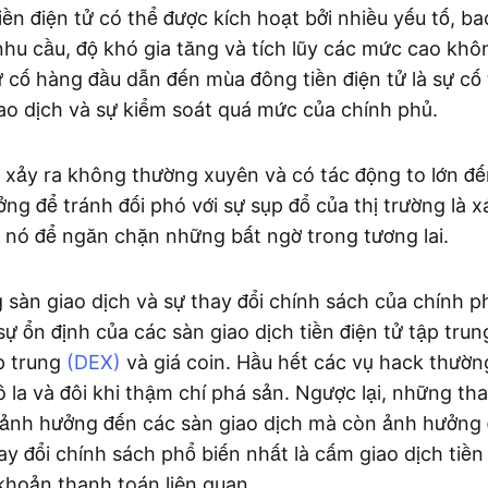
ền điện tử có thể được kích hoạt bởi nhiều yếu tố, b
 nhu cầu, độ khó gia tăng và tích lũy các mức cao kh
ự cố hàng đầu dẫn đến mùa đông tiền điện tử là sự cố 
ao dịch và sự kiểm soát quá mức của chính phủ.
g xảy ra không thường xuyên và có tác động to lớn đế
ởng để tránh đối phó với sự sụp đổ của thị trường là 
 nó để ngăn chặn những bất ngờ trong tương lai.
 sàn giao dịch và sự thay đổi chính sách của chính ph
ự ổn định của các sàn giao dịch tiền điện tử tập tru
ập trung
(DEX)
và giá coin. Hầu hết các vụ hack thườn
ô la và đôi khi thậm chí phá sản. Ngược lại, những tha
 ảnh hưởng đến các sàn giao dịch mà còn ảnh hưởng 
ay đổi chính sách phổ biến nhất là cấm giao dịch tiền
hoản thanh toán liên quan.