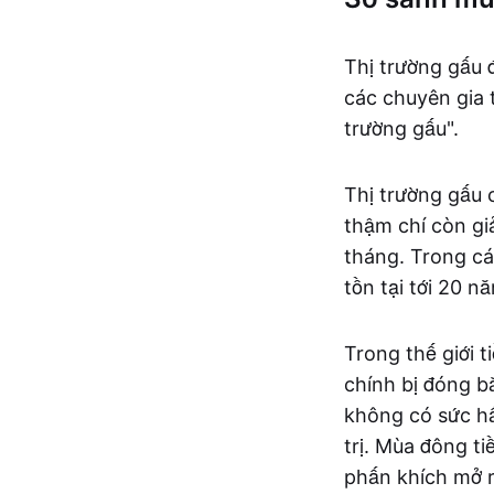
Thị trường gấu đ
các chuyên gia t
trường gấu".
Thị trường gấu 
thậm chí còn gi
tháng. Trong các
tồn tại tới 20 n
Trong thế giới t
chính bị đóng bă
không có sức hấ
trị. Mùa đông ti
phấn khích mở r