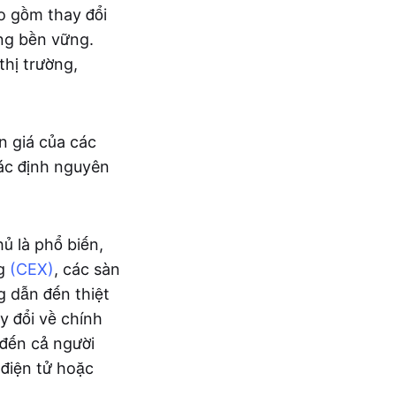
ao gồm thay đổi
ông bền vững.
thị trường,
n giá của các
xác định nguyên
ủ là phổ biến,
ng
(CEX)
, các sàn
g dẫn đến thiệt
y đổi về chính
đến cả người
 điện tử hoặc