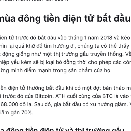
mùa đông tiền điện tử bắt đầu
iện tử trước đó bắt đầu vào tháng 1 năm 2018 và kéo
ìn lại quá khứ để tìm hướng đi, chúng ta có thể thấ
t động giống như một thị trường gấu truyền thống. Về 
hiệp yếu kém sẽ bị loại bỏ đồng thời cho phép các c
chứng minh điểm mạnh trong sản phẩm của họ.
ền điện tử thường bắt đầu khi có một đợt bán tháo 
ại trước đó của Bitcoin. ATH cuối cùng của BTC là vào
t 68.000 đô la. Sau đó, giá bắt đầu có xu hướng giảm.
giảm gần 70%.
 đông tiền điện tử và thị trường gấu