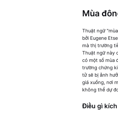
Mùa đông 
Thuật ngữ "mùa 
bởi Eugene Etse
mà thị trường t
Thuật ngữ này c
có một số mùa đ
trường chứng ki
tử sẽ bị ảnh hư
giá xuống, nơi 
không thể dự đo
Điều gì kíc