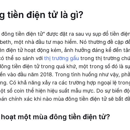
tiền điện tử là gì?
đông tiền điện tử" được đặt ra sau vụ sụp đổ tiền đi
beth, một nhà đầu tư mạo hiểm. Nó thường đề cập đế
iền điện tử hoạt động kém, ảnh hưởng đáng kể đến tâm
ó thể so sánh với
thị trường gấu
trong thị trường ch
ông tiền điện tử trong quá khứ, một trong số đó là sự
ến vào đầu năm 2018. Trong tình huống như vậy, phần
ởng. Có khả năng xảy ra các trường hợp ngoại lệ tron
một số coin thể hiện hiệu suất mẫu mực. Do sự biến độ
án chính xác khi nào mùa đông tiền điện tử sẽ bắt đầ
h hoạt một mùa đông tiền điện tử?