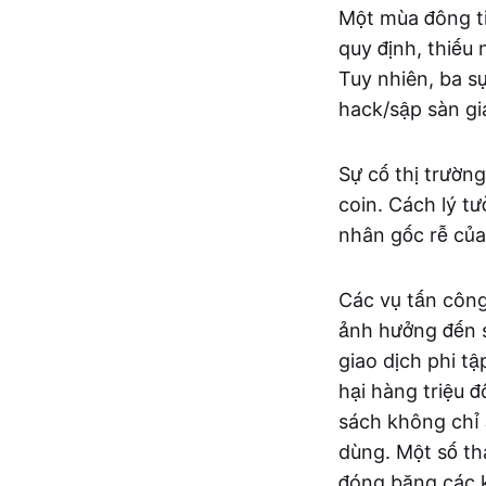
Một mùa đông ti
quy định, thiếu
Tuy nhiên, ba s
hack/sập sàn gi
Sự cố thị trườn
coin. Cách lý tư
nhân gốc rễ của
Các vụ tấn công
ảnh hưởng đến s
giao dịch phi t
hại hàng triệu đ
sách không chỉ
dùng. Một số th
đóng băng các k