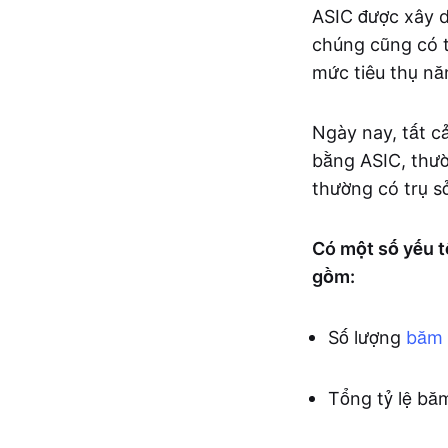
ASIC được xây d
chúng cũng có t
mức tiêu thụ nă
Ngày nay, tất c
bằng ASIC, thườ
thường có trụ sở
Có một số yếu t
gồm:
Số lượng
băm
Tổng tỷ lệ bă