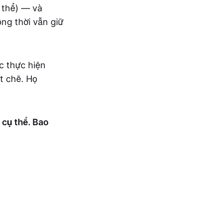
 thể) — và
ồng thời vẫn giữ
c thực hiện
t chẽ. Họ
 cụ thể. Bao