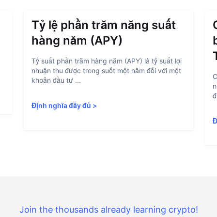
Tỷ lệ phần trăm năng suất
hàng năm (APY)
Tỷ suất phần trăm hàng năm (APY) là tỷ suất lợi
nhuận thu được trong suốt một năm đối với một
C
khoản đầu tư ...
n
đ
Định nghĩa đầy đủ
>
Đ
Join the thousands already learning crypto!