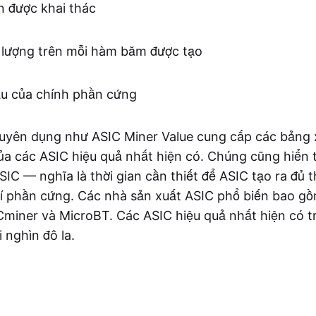
in được khai thác
 lượng trên mỗi hàm băm được tạo
ầu của chính phần cứng
uyên dụng như ASIC Miner Value cung cấp các bảng 
của các ASIC hiệu quả nhất hiện có. Chúng cũng hiển 
IC — nghĩa là thời gian cần thiết để ASIC tạo ra đủ 
phí phần cứng. Các nhà sản xuất ASIC phổ biến bao gồ
ICminer và MicroBT. Các ASIC hiệu quả nhất hiện có t
i nghìn đô la.