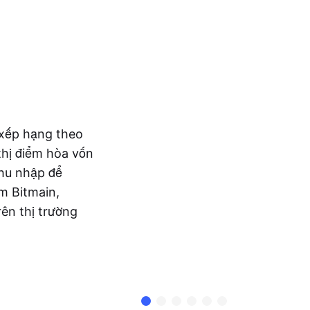
xếp hạng theo
thị điểm hòa vốn
thu nhập để
m Bitmain,
rên thị trường