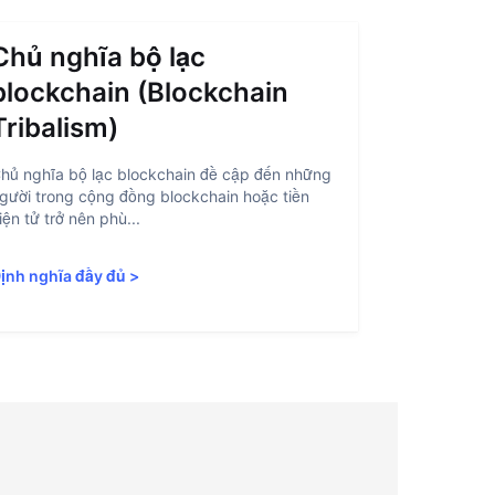
Chủ nghĩa bộ lạc
Trừu t
blockchain (Blockchain
(Accou
Tribalism)
Trừu tượng h
là quá trình
hủ nghĩa bộ lạc blockchain đề cập đến những
blockchain d
gười trong cộng đồng blockchain hoặc tiền
iện tử trở nên phù...
Định nghĩa 
ịnh nghĩa đầy đủ
>