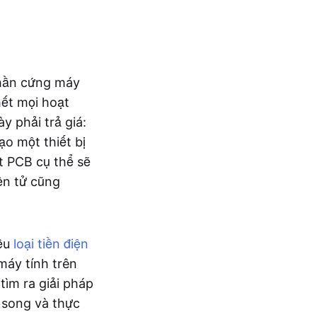
phần cứng máy
hết mọi hoạt
y phải trả giá:
ạo một thiết bị
t PCB cụ thể sẽ
ện tử cũng
iều
loại tiền điện
máy tính trên
tìm ra giải pháp
 song và thực