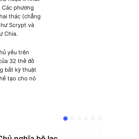
g. Các phương
khai thác (chẳng
như Scrypt và
ư Chia.
hủ yếu trên
của 32 thẻ đồ
g bất kỳ thuật
chế tạo cho nó
Chủ nghĩa bộ lạc
Trừu t