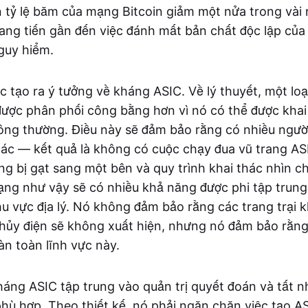
 tỷ lệ băm của mạng Bitcoin giảm một nửa trong vài 
ang tiến gần đến việc đánh mất bản chất độc lập của 
guy hiểm.
 tạo ra ý tưởng về kháng ASIC. Về lý thuyết, một loại
ược phân phối công bằng hơn vì nó có thể được khai
ông thường. Điều này sẽ đảm bảo rằng có nhiều ngườ
hác — kết quả là không có cuộc chạy đua vũ trang AS
g bị gạt sang một bên và quy trình khai thác nhìn ch
ng như vậy sẽ có nhiều khả năng được phi tập trung
u vực địa lý. Nó không đảm bảo rằng các trang trại 
thủy điện sẽ không xuất hiện, nhưng nó đảm bảo rằ
àn toàn lĩnh vực này.
háng ASIC tập trung vào quản trị quyết đoán và tất nh
phù hợp. Theo thiết kế, nó phải ngăn chặn việc tạo AS