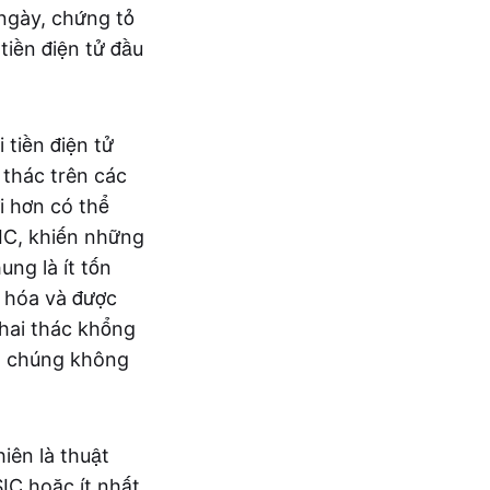
ngày, chứng tỏ
tiền điện tử đầu
 tiền điện tử
 thác trên các
i hơn có thể
IC, khiến những
ung là ít tốn
 hóa và được
khai thác khổng
ng chúng không
iên là thuật
IC hoặc ít nhất