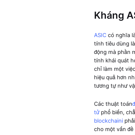
Kháng AS
ASIC
có nghĩa l
tính tiêu dùng 
động mà phần mề
tính khái quát h
chỉ làm một việ
hiệu quả hơn nh
tương tự như vậ
Các thuật toán
tử
phổ biến, ch
blockchaini
phải
cho một vấn đề 