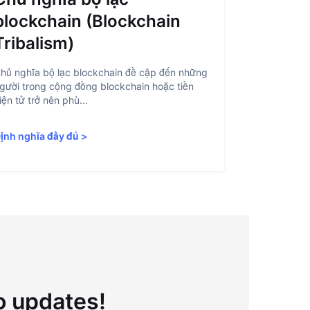
blockchain (Blockchain
(Accou
Tribalism)
Trừu tượng h
là quá trình
hủ nghĩa bộ lạc blockchain đề cập đến những
blockchain d
gười trong cộng đồng blockchain hoặc tiền
iện tử trở nên phù...
Định nghĩa 
ịnh nghĩa đầy đủ
>
to updates!