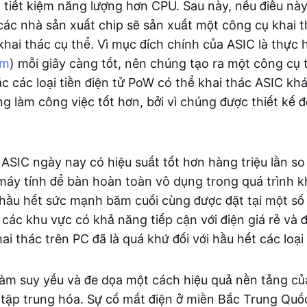
 tiết kiệm năng lượng hơn CPU. Sau này, nếu điều này
 các nhà sản xuất chip sẽ sản xuất một công cụ khai 
khai thác cụ thể. Vì mục đích chính của ASIC là thực 
ăm
) mỗi giây càng tốt, nên chúng tạo ra một công cụ 
c các loại tiền điện tử PoW có thể khai thác ASIC khá
ng làm công việc tốt hơn, bởi vì chúng được thiết kế
ASIC ngày nay có hiệu suất tốt hơn hàng triệu lần so
máy tính để bàn hoàn toàn vô dụng trong quá trình k
ì hầu hết sức mạnh băm cuối cùng được đặt tại một số
các khu vực có khả năng tiếp cận với điện giá rẻ và đ
hai thác trên PC đã là quá khứ đối với hầu hết các loại 
àm suy yếu và đe dọa một cách hiệu quả nền tảng của 
hi tập trung hóa. Sự cố mất điện ở miền Bắc Trung Qu