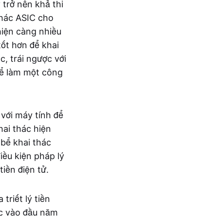
 trở nên khả thi
thác ASIC cho
hiện càng nhiều
tốt hơn để khai
c, trái ngược với
 để làm một công
 với máy tính để
hai thác hiện
 bể khai thác
iều kiện pháp lý
tiền điện tử.
triết lý tiền
ốc vào đầu năm