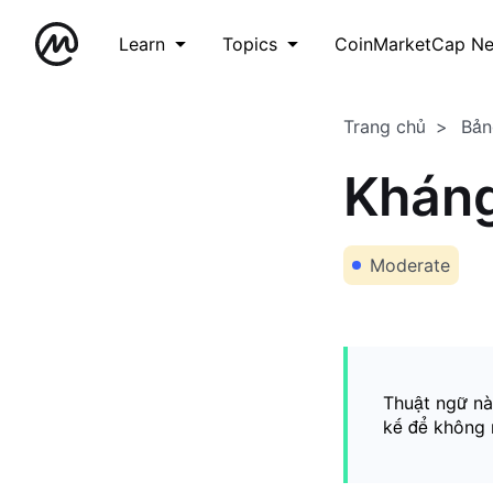
Learn
Topics
CoinMarketCap N
Trang chủ
Bản
Khán
Moderate
Thuật ngữ nà
kế để không 