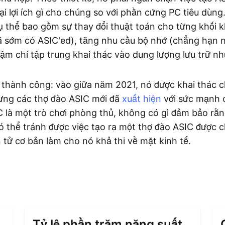
ại lợi ích gì cho chúng so với phần cứng PC tiêu dùn
ụ thể bao gồm sự thay đổi thuật toán cho từng khối 
ã sớm có ASIC'ed), tăng nhu cầu bộ nhớ (chẳng hạn 
ậm chí tập trung khai thác vào dung lượng lưu trữ nh
 thành công: vào giữa năm 2021, nó được khai thác c
ưng các thợ đào ASIC mới đã
xuất hiện
với sức mạnh 
 là một trò chơi phòng thủ, không có gì đảm bảo rằn
 thể tránh được việc tạo ra một thợ đào ASIC được 
n tử cơ bản làm cho nó khả thi về mặt kinh tế.
Tỷ lệ phần trăm năng suất