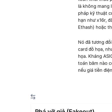
là không mang l
pháp kỹ thuật c
hạn như x16r, đ
Ethash) hoặc th
Nó đã tương đối
card đồ họa, nh
họa. Kháng ASIC
toán băm nào có
nếu giá tiền điệ
Phá vỡ giả (Fakeout)