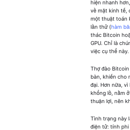
hiện nhanh hơn,
về mặt kinh tế,
một thuật toán 
lần thử (
hàm b
thác Bitcoin hoặ
GPU. Chỉ là chú
việc cụ thể này.
Thợ đào Bitcoin 
bàn, khiến cho 
đại. Hơn nữa, v
khổng lồ, nằm ở 
thuận lợi, nên k
Tình trạng này l
điện tử: tính p