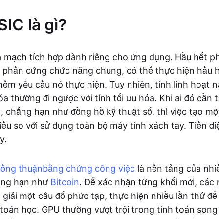
IC là gì?
à mạch tích hợp dành riêng cho ứng dụng. Hầu hết 
là phần cứng chức năng chung, có thể thực hiện hầu 
m yêu cầu nó thực hiện. Tuy nhiên, tính linh hoạt nà
óa thường đi ngược với tính tối ưu hóa. Khi ai đó cần t
c, chẳng hạn như đồng hồ kỹ thuật số, thì việc tạo mộ
iều so với sử dụng toàn bộ máy tính xách tay. Tiền đi
y.
đồng thuận
bằng chứng công việc
là nền tảng của nh
ẳng hạn như
Bitcoin
. Để xác nhận từng khối mới, các 
 giải một câu đố phức tạp, thực hiện nhiều lần thử để 
toán học. GPU thường vượt trội trong tính toán song