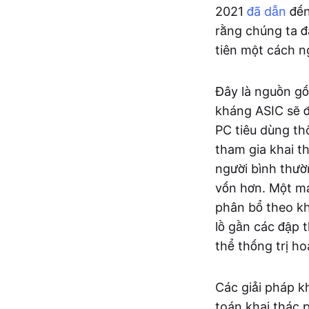
2021
đã dẫn
đến
rằng chúng ta đ
tiên một cách n
Đây là nguồn gốc
kháng ASIC sẽ đ
PC tiêu dùng th
tham gia khai t
người bình thườn
vốn hơn. Một mạ
phân bổ theo kh
lồ gần các đập 
thể thống trị ho
Các giải pháp k
toán khai thác 