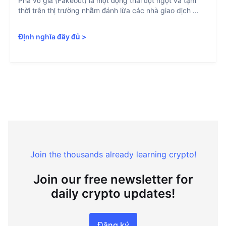
Phá vỡ giả (Fakeout) là một động thái đột ngột và tạm
thời trên thị trường nhằm đánh lừa các nhà giao dịch ...
Định nghĩa đầy đủ
>
Join the thousands already learning crypto!
Join our free newsletter for
daily crypto updates!
Đăng ký