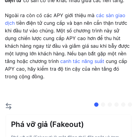
điện tử
có sẵn có thể khác nhau giữa các nền tảng.
Ngoài ra còn có các APY giới thiệu mà
các sàn giao
dịch
tiền điện tử cung cấp và bạn nên cẩn thận trước
khi đầu tư vào chúng. Một số chương trình này sử
dụng chiến lược cung cấp APY cao hơn để thu hút
khách hàng ngay từ đầu và giảm giá sau khi bẫy được
một lượng lớn khách hàng. Nếu bạn bắt gặp một nền
tảng hoặc chương trình
canh tác năng suất
cung cấp
APY cao, hãy kiểm tra độ tin cậy của nền tảng đó
trong cộng đồng.
Phá vỡ giả (Fakeout)