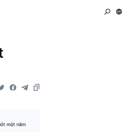
t
suốt một năm