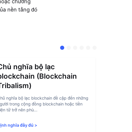
 hoặc chương
của nền tảng đó
Chủ nghĩa bộ lạc
Trừu t
blockchain (Blockchain
(Accou
Tribalism)
Trừu tượng h
là quá trình
hủ nghĩa bộ lạc blockchain đề cập đến những
blockchain d
gười trong cộng đồng blockchain hoặc tiền
iện tử trở nên phù...
Định nghĩa 
ịnh nghĩa đầy đủ
>