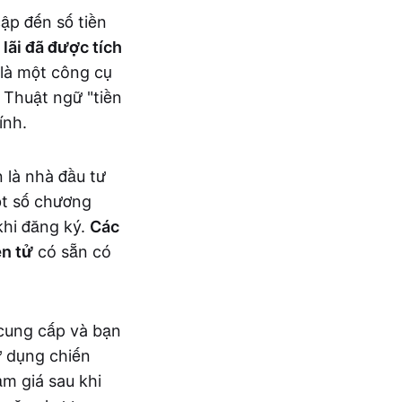
cập đến số tiền
 lãi đã được tích
ó là một công cụ
 Thuật ngữ "tiền
ính.
n là nhà đầu tư
ột số chương
khi đăng ký.
Các
ện tử
có sẵn có
 cung cấp và bạn
ử dụng chiến
m giá sau khi