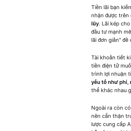
Tiền lãi bạn kiế
nhận được trên
lũy
. Lãi kép cho
đầu tư mạnh mẽ 
lãi đơn giản" đề
Tài khoản tiết k
tiền điện tử mu
trình lợi nhuận 
yếu tố như phí, r
thể khác nhau g
Ngoài ra còn có
nên cẩn thận tr
lược cung cấp A