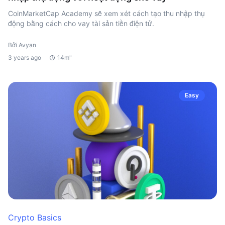
CoinMarketCap Academy sẽ xem xét cách tạo thu nhập thụ
động bằng cách cho vay tài sản tiền điện tử.
Bởi Avyan
3 years ago
14m"
Easy
Crypto Basics