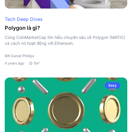
Tech Deep Dives
Polygon là gì?
Cùng CoinMarketCap tìm hiểu chuyên sâu về Polygon (MATIC)
và cách nó hoạt động với Ethereum.
Bởi Daniel Phillips
4 years ago
5m"
Easy