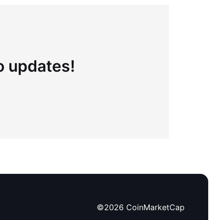
to updates!
©
2026
CoinMarketCap