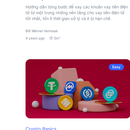
Hướng dẫn từng bước để vay các khoản vay tiền điện
tử từ một trong những nền tảng cho vay tiền điện tử
tốt nhất, tốn ít thời gian xử lý và ít bị hạn chế.
Bởi Werner Vermaak
4 years ago
5m"
Easy
Crypto Basics