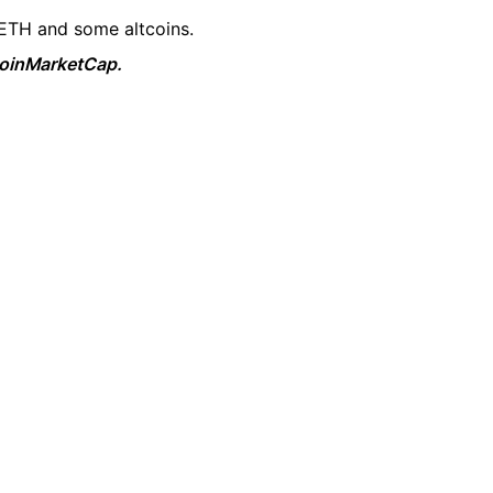
 ETH and some altcoins.
 CoinMarketCap.