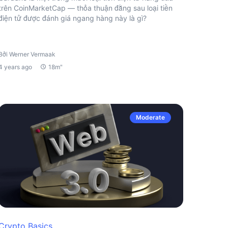
trên CoinMarketCap — thỏa thuận đằng sau loại tiền
điện tử được đánh giá ngang hàng này là gì?
Bởi Werner Vermaak
4 years ago
18m"
Moderate
Crypto Basics