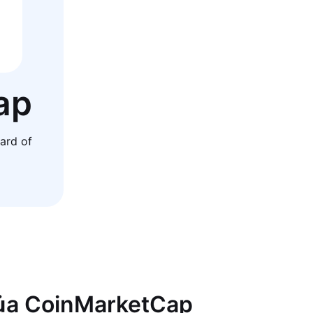
ap
ard of
của CoinMarketCap