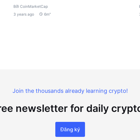
Bởi CoinMarketCap
3 years ago
6m"
Join the thousands already learning crypto!
ree newsletter for daily cryp
Đăng ký