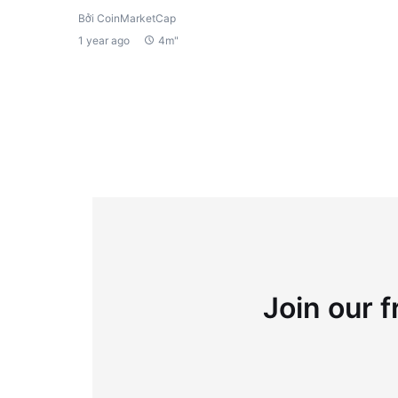
Bởi CoinMarketCap
1 year ago
4m"
Join our f