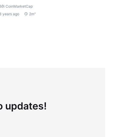
Bởi CoinMarketCap
3 years ago
2m"
to updates!