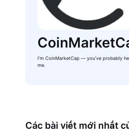
CoinMarketC
I'm CoinMarketCap — you've probably he
me.
Các bài viết mới nhất 