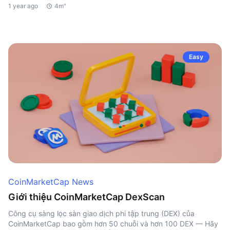
1 year ago
4m"
Easy
CoinMarketCap News
Giới thiệu CoinMarketCap DexScan
Công cụ sàng lọc sàn giao dịch phi tập trung (DEX) của
CoinMarketCap bao gồm hơn 50 chuỗi và hơn 100 DEX — Hãy