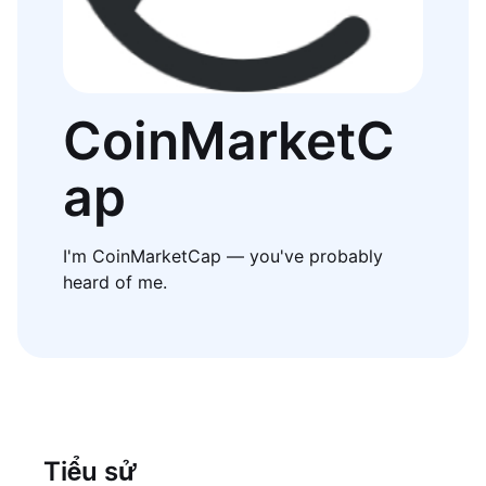
CoinMarketC
ap
I'm CoinMarketCap — you've probably
heard of me.
Tiểu sử