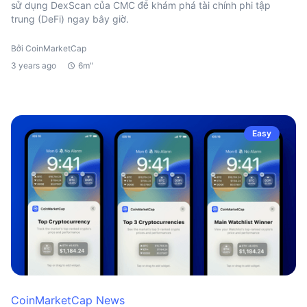
sử dụng DexScan của CMC để khám phá tài chính phi tập
trung (DeFi) ngay bây giờ.
Bởi CoinMarketCap
3 years ago
6m"
Easy
CoinMarketCap News