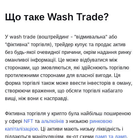
Що таке Wash Trade?
У wash trade (воштрейдинг - "відмивальна" або
"фіктивна" торгівля), трейдер купує та продає актив
без будь-якої очевидної причини, окрім надання ринку
оманливої інформації. Це може відбуватися між
сторонами, що змовляються, які здійснюють торгівлю
протилежними сторонами для власної вигоди. Ця
форма торгівлі також може ввести інвесторів в оману,
створюючи враження, що обсяги торгівлі набагато
вищі, ніж вони є насправді.
Фіктивна торгівля у крипто була найбільш поширеною
у сфері
NFT
та
альткоїнів
з низькою
ринковою
капіталізацією
. Ці активи мають низьку ліквідність і
піддаються маніпуляціям, як-от схеми
памп та дамп
.