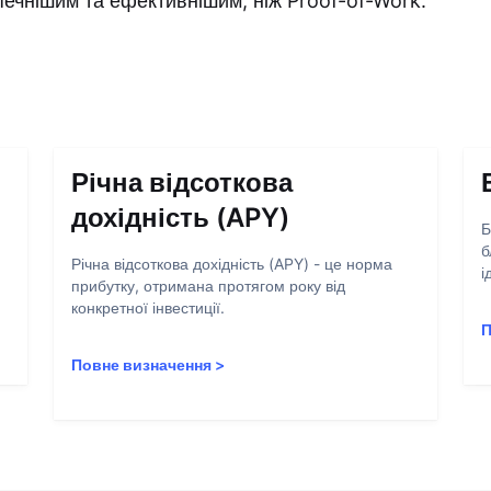
ечнішим та ефективнішим, ніж Proof-of-Work.
Річна відсоткова
дохідність (APY)
Б
б
Річна відсоткова дохідність (APY) - це норма
і
прибутку, отримана протягом року від
конкретної інвестиції.
П
Повне визначення
>