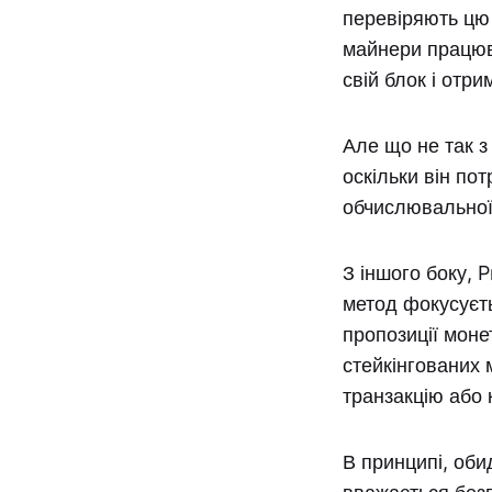
перевіряють цю
майнери працюв
свій блок і отри
Але що не так з
оскільки він по
обчислювальної 
З іншого боку, 
метод фокусуєть
пропозиції моне
стейкінгованих 
транзакцію або 
В принципі, оби