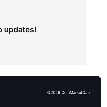
to updates!
©
2026
CoinMarketCap