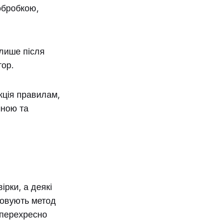
 обробкою,
 лише після
тор.
кція правилам,
чною та
рки, а деякі
товують метод
 перехресно