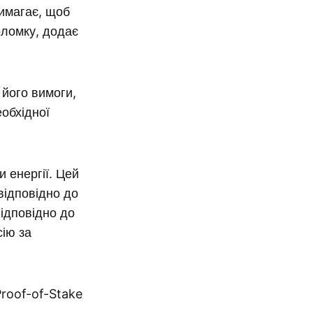
имагає, щоб
оломку, додає
 його вимоги,
еобхідної
 енергії. Цей
відповідно до
ідповідно до
сію за
Proof-of-Stake