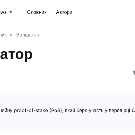
Словник
Автори
ews
ник
Валідатор
атор
чейну proof-of-stake (PoS), який бере участь у перевірці б