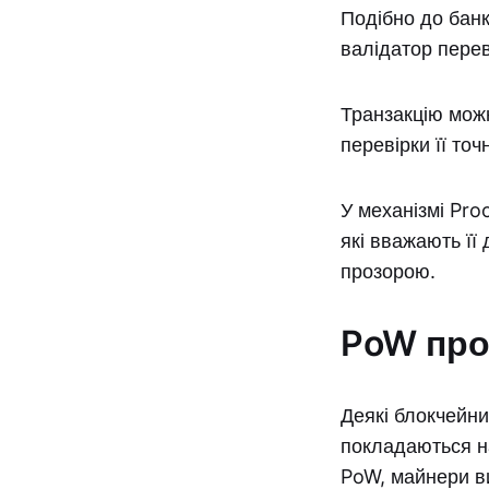
Подібно до банкі
валідатор перев
Транзакцію можн
перевірки її то
У механізмі Pro
які вважають її
прозорою.
PoW про
Деякі блокчейни
покладаються на
PoW, майнери ви