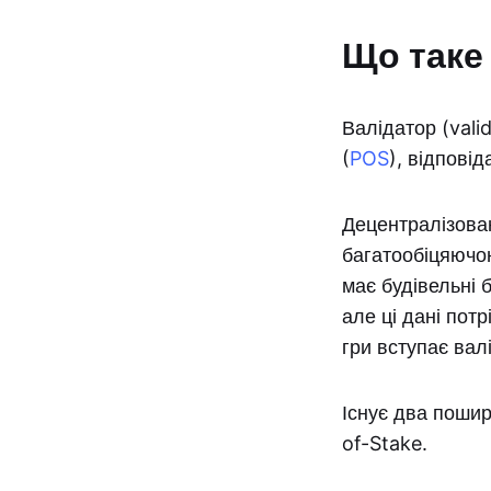
Що таке
Валідатор (vali
(
POS
), відпові
Децентралізова
багатообіцяючою
має будівельні 
але ці дані потр
гри вступає вал
Існує два поши
of-Stake.