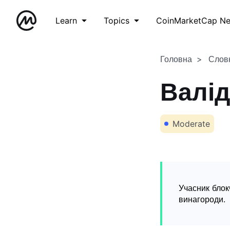
Learn
Topics
CoinMarketCap N
Головна
Слов
Валід
Moderate
Учасник блок
винагороди.