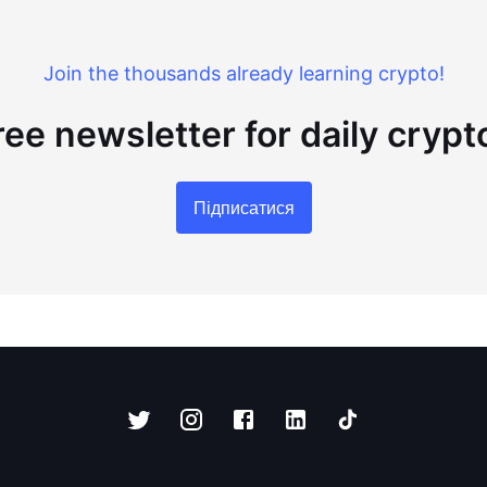
Join the thousands already learning crypto!
ree newsletter for daily cryp
Підписатися