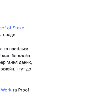
oof of Stake
агороди.
ю та настільки
 Кожен блокчейн
берігання даних,
окчейн. І тут до
f-Work
та Proof-