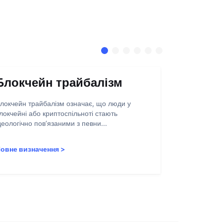
Блокчейн трайбалізм
Абстра
запису
локчейн трайбалізм означає, що люди у
локчейні або криптоспільноті стають
Абстракція о
деологічно пов’язаними з певни...
полегшення 
користувачів
овне визначення
>
Повне визн