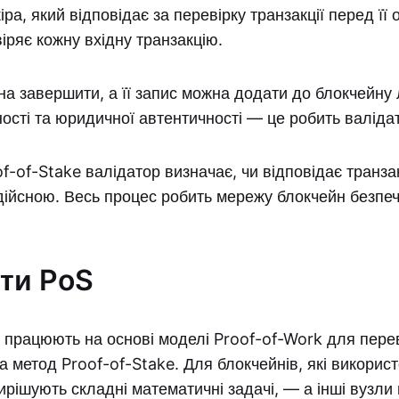
ра, який відповідає за перевірку транзакції перед її
іряє кожну вхідну транзакцію.
а завершити, а її запис можна додати до блокчейну
чності та юридичної автентичності — це робить валіда
of-of-Stake валідатор визначає, чи відповідає транза
 дійсною. Весь процес робить мережу блокчейн безпе
ти PoS
 працюють на основі моделі Proof-of-Work для переві
 метод Proof-of-Stake. Для блокчейнів, які викорис
рішують складні математичні задачі, — а інші вузли