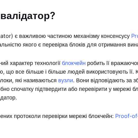
 валідатор?
dator) є важливою частиною механізму консенсусу
Pr
дальністю якого є перевірка блоків для отримання вин
ний характер технології
блокчейн
робить її вражаючо
, що все більше і більше людей використовують її.
блоки, які називаються
вузли
. Вони відповідають за з
ібно спочатку підтвердити або перевірити у мережі бл
ідатор.
рених протоколи перевірки мережі блокчейн:
Proof-o