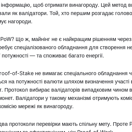
 інформацію, щоб отримати винагороду. Цей метод в
али як валідатори. Той, хто першим розгадає голов
мує нагороди.
 PoW? Що ж, майнінг не є найкращим рішенням через
требує спеціалізованого обладнання для створення н
потужності — та споживає багато енергії.
Proof-of-Stake не вимагає спеціального обладнання чи
ся на потужності валюти шляхом визначення участі 
т. Протокол вибирає валідаторів випадковим чином в
монет. Валідатори у такому механізмі отримують комі
комісію мережі як винагороду.
два протоколи перевірки мають спільну мету. Проте 