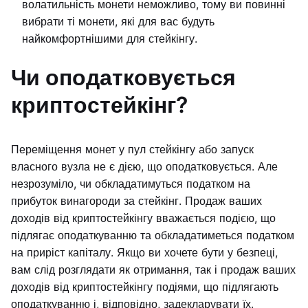
волатильність монети неможливо, тому ви повинні
вибрати ті монети, які для вас будуть
найкомфортнішими для стейкінгу.
Чи оподатковується
криптостейкінг?
Переміщення монет у пул стейкінгу або запуск
власного вузла не є дією, що оподатковується. Але
незрозуміло, чи обкладатимуться податком на
прибуток винагороди за стейкінг. Продаж ваших
доходів від криптостейкінгу вважається подією, що
підлягає оподаткуванню та обкладатиметься податком
на приріст капіталу. Якщо ви хочете бути у безпеці,
вам слід розглядати як отримання, так і продаж ваших
доходів від криптостейкінгу подіями, що підлягають
оподаткуванню і, відповідно, задекларувати їх.