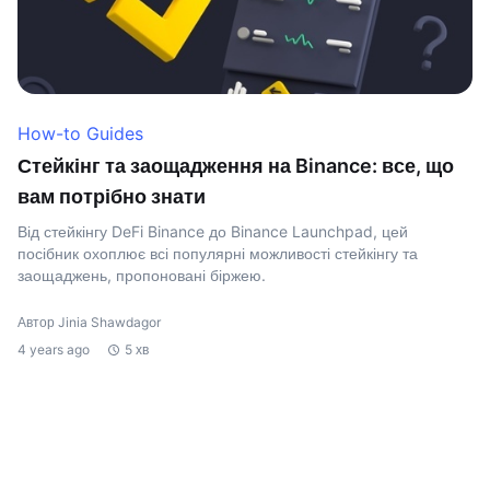
How-to Guides
Стейкінг та заощадження на Binance: все, що
вам потрібно знати
Від стейкінгу DeFi Binance до Binance Launchpad, цей
посібник охоплює всі популярні можливості стейкінгу та
заощаджень, пропоновані біржею.
Автор Jinia Shawdagor
4 years ago
5 хв