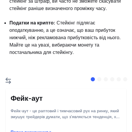
стейкінг за штраф, ви часто не зможете скасувати
стейкінг раніше визначеного проміжку часу.
Податки на крипто:
Стейкінг підлягає
оподаткуванню, а це означає, що ваш прибуток
нижчий, ніж рекламована прибутковість від нього.
Майте це на увазі, вибираючи монету та
постачальника для стейкінгу.
Фейк-аут
Фейк-аут - це раптовий і тимчасовий рух на ринку, який
змушує трейдерів думати, що з’являється тенденція, х...
Повне визначення
>