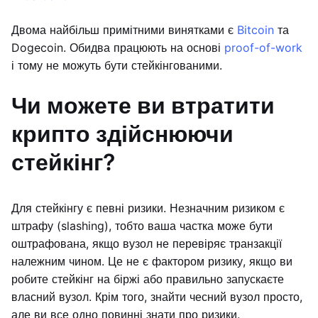
Двома найбільш примітними винятками є
Bitcoin
та
Dogecoin. Обидва працюють на основі
proof-of-work
і тому не можуть бути стейкінгованими.
Чи можете ви втратити
крипто здійснюючи
стейкінг?
Для стейкінгу є певні ризики. Незначним ризиком є
штрафу (slashing), тобто ваша частка може бути
оштрафована, якщо вузол не перевіряє транзакції
належним чином. Це не є фактором ризику, якщо ви
робите стейкінг на біржі або правильно запускаєте
власний вузол. Крім того, знайти чесний вузол просто,
але ви все одно повинні знати про ризики.