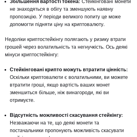
Збільшення вартості токена:
Стейкінговані монети
не знаходяться в обігу та зменшують наявну
пропозицію. У періоди великого попиту це може
допомогти підняти ціну на криптовалюту.
Недоліки криптостейкінгу полягають у ризику втрати
грошей через волатильність та негнучкість. Ось деякі
мінуси криптостейкінгу:
Стейкінговані крипто можуть втратити цінність:
Оскільки криптовалюти є волатильними, ви можете
втратити гроші, якщо вартість ваших монет
зменшиться більше, ніж винагороди, які ви
отримуєте.
Відсутність можливості скасування стейкінгу:
Незважаючи на те, що деякі монети та
постачальники пропонують можливість скасувати