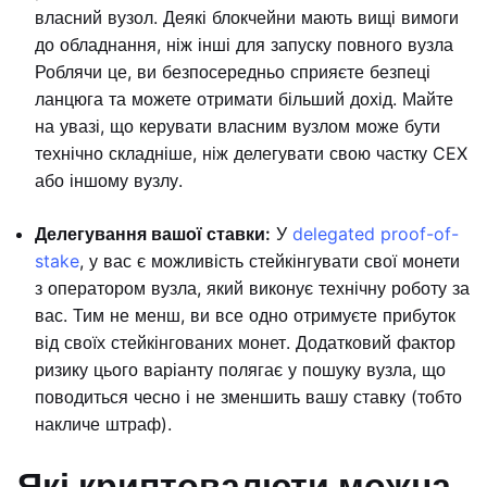
власний вузол. Деякі блокчейни мають вищі вимоги
до обладнання, ніж інші для запуску повного вузла
Роблячи це, ви безпосередньо сприяєте безпеці
ланцюга та можете отримати більший дохід. Майте
на увазі, що керувати власним вузлом може бути
технічно складніше, ніж делегувати свою частку CEX
або іншому вузлу.
Делегування вашої ставки:
У
delegated proof-of-
stake
, у вас є можливість стейкінгувати свої монети
з оператором вузла, який виконує технічну роботу за
вас. Тим не менш, ви все одно отримуєте прибуток
від своїх стейкінгованих монет. Додатковий фактор
ризику цього варіанту полягає у пошуку вузла, що
поводиться чесно і не зменшить вашу ставку (тобто
накличе штраф).
Які криптовалюти можна