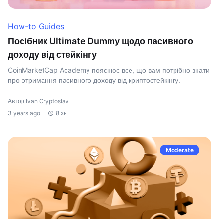
How-to Guides
Посібник Ultimate Dummy щодо пасивного
доходу від стейкінгу
CoinMarketCap Academy пояснює все, що вам потрібно знати
про отримання пасивного доходу від криптостейкінгу.
Автор Ivan Cryptoslav
3 years ago
8 хв
Moderate