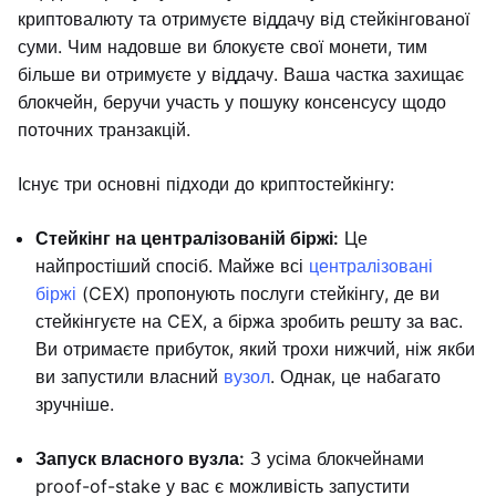
криптовалюту та отримуєте віддачу від стейкінгованої
суми. Чим надовше ви блокуєте свої монети, тим
більше ви отримуєте у віддачу. Ваша частка захищає
блокчейн, беручи участь у пошуку консенсусу щодо
поточних транзакцій.
Існує три основні підходи до криптостейкінгу:
Стейкінг на централізованій біржі:
Це
найпростіший спосіб. Майже всі
централізовані
біржі
(CEX) пропонують послуги стейкінгу, де ви
стейкінгуєте на CEX, а біржа зробить решту за вас.
Ви отримаєте прибуток, який трохи нижчий, ніж якби
ви запустили власний
вузол
. Однак, це набагато
зручніше.
Запуск власного вузла:
З усіма блокчейнами
proof-of-stake у вас є можливість запустити