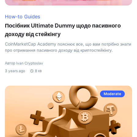
How-to Guides
Посібник Ultimate Dummy щодо пасивного
доходу від стейкінгу
CoinMarketCap Academy пояснює все, що вам потрібно знати
про отримання пасивного доходу від криптостейкінгу.
Автор Ivan Cryptoslav
3 years ago
8 хв
Moderate