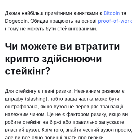
Двома найбільш примітними винятками є
Bitcoin
та
Dogecoin. Обидва працюють на основі
proof-of-work
і тому не можуть бути стейкінгованими.
Чи можете ви втратити
крипто здійснюючи
стейкінг?
Для стейкінгу є певні ризики. Незначним ризиком є
штрафу (slashing), тобто ваша частка може бути
оштрафована, якщо вузол не перевіряє транзакції
належним чином. Це не є фактором ризику, якщо ви
робите стейкінг на біржі або правильно запускаєте
власний вузол. Крім того, знайти чесний вузол просто,
але ви все одно повинні знати про ризики.