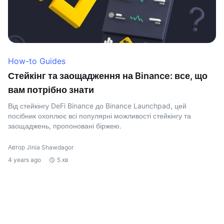
How-to Guides
Стейкінг та заощадження на Binance: все, що
вам потрібно знати
Від стейкінгу DeFi Binance до Binance Launchpad, цей
посібник охоплює всі популярні можливості стейкінгу та
заощаджень, пропоновані біржею.
Автор Jinia Shawdagor
4 years ago
5 хв