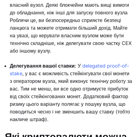
власний вузол. Деякі блокчейни мають вищі вимоги
до обладнання, ніж інші для запуску повного вузла
Роблячи це, ви безпосередньо сприяєте безпеці
ланцюга та можете отримати більший дохід. Майте
на увазі, що керувати власним вузлом може бути
технічно складніше, ніж делегувати свою частку CEX
або іншому вузлу.
Делегування вашої ставки:
У
delegated proof-of-
stake
, у вас є можливість стейкінгувати свої монети
з оператором вузла, який виконує технічну роботу за
вас. Тим не менш, ви все одно отримуєте прибуток
від своїх стейкінгованих монет. Додатковий фактор
ризику цього варіанту полягає у пошуку вузла, що
поводиться чесно і не зменшить вашу ставку (тобто
накличе штраф).
Які криптовалюти можна