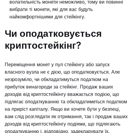
волатильність монети неможливо, тому ви повинні
вибрати ті монети, які для вас будуть
найкомфортнішими для стейкінгу.
Чи оподатковується
криптостейкінг?
Переміщення монет у пул стейкінгу або запуск
власного вузла не є дією, що оподатковується. Але
незрозуміло, чи обкладатимуться податком на
прибуток винагороди за стейкінг. Продаж ваших
доходів від криптостейкінгу вважається подією, що
підлягає оподаткуванню та обкладатиметься податком
на приріст капіталу. Якщо ви хочете бути у безпеці,
вам слід розглядати як отримання, так і продаж ваших
доходів від криптостейкінгу подіями, що підлягають
оподаткуванню і, відповідно, задекларувати їх.