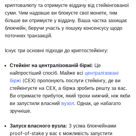
криптовалюту та отримуєте віддачу від стейкінгованої
суми. Чим надовше ви блокуєте свої монети, тим
більше ви отримуєте у віддачу. Ваша частка захищає
блокчейн, беручи участь у пошуку консенсусу щодо
поточних транзакцій.
Існує три основні підходи до криптостейкінгу:
Стейкінг на централізованій біржі:
Це
найпростіший спосіб. Майже всі
централізовані
біржі
(CEX) пропонують послуги стейкінгу, де ви
стейкінгуєте на CEX, а біржа зробить решту за вас.
Ви отримаєте прибуток, який трохи нижчий, ніж якби
ви запустили власний
вузол
. Однак, це набагато
зручніше.
Запуск власного вузла:
З усіма блокчейнами
proof-of-stake у вас є можливість запустити