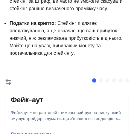
стейкінг за штраф, ви часто не зможете скасувати
стейкінг раніше визначеного проміжку часу.
Податки на крипто:
Стейкінг підлягає
оподаткуванню, а це означає, що ваш прибуток
нижчий, ніж рекламована прибутковість від нього.
Майте це на увазі, вибираючи монету та
постачальника для стейкінгу.
Фейк-аут
Фейк-аут - це раптовий і тимчасовий рух на ринку, який
змушує трейдерів думати, що з’являється тенденція, х...
Повне визначення
>