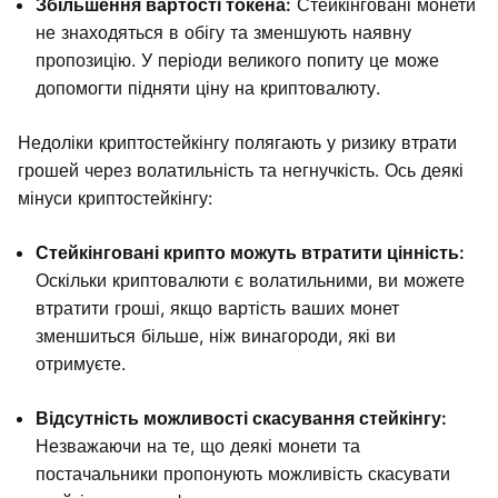
Збільшення вартості токена:
Стейкінговані монети
не знаходяться в обігу та зменшують наявну
пропозицію. У періоди великого попиту це може
допомогти підняти ціну на криптовалюту.
Недоліки криптостейкінгу полягають у ризику втрати
грошей через волатильність та негнучкість. Ось деякі
мінуси криптостейкінгу:
Стейкінговані крипто можуть втратити цінність:
Оскільки криптовалюти є волатильними, ви можете
втратити гроші, якщо вартість ваших монет
зменшиться більше, ніж винагороди, які ви
отримуєте.
Відсутність можливості скасування стейкінгу:
Незважаючи на те, що деякі монети та
постачальники пропонують можливість скасувати