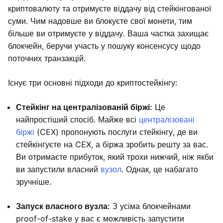
криптовалюту та отримуєте віддачу від стейкінгованої
суми. Чим надовше ви блокуєте свої монети, тим
більше ви отримуєте у віддачу. Ваша частка захищає
блокчейн, беручи участь у пошуку консенсусу щодо
поточних транзакцій.
Існує три основні підходи до криптостейкінгу:
Стейкінг на централізованій біржі:
Це
найпростіший спосіб. Майже всі
централізовані
біржі
(CEX) пропонують послуги стейкінгу, де ви
стейкінгуєте на CEX, а біржа зробить решту за вас.
Ви отримаєте прибуток, який трохи нижчий, ніж якби
ви запустили власний
вузол
. Однак, це набагато
зручніше.
Запуск власного вузла:
З усіма блокчейнами
proof-of-stake у вас є можливість запустити