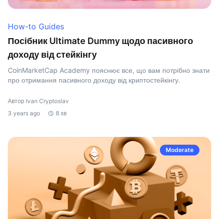
How-to Guides
Посібник Ultimate Dummy щодо пасивного
доходу від стейкінгу
CoinMarketCap Academy пояснює все, що вам потрібно знати
про отримання пасивного доходу від криптостейкінгу.
Автор Ivan Cryptoslav
3 years ago
8 хв
Moderate