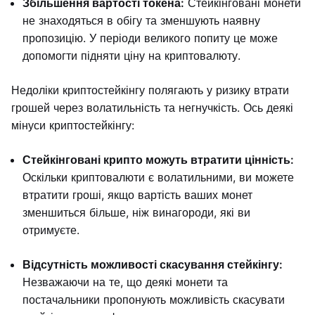
Збільшення вартості токена:
Стейкінговані монети
не знаходяться в обігу та зменшують наявну
пропозицію. У періоди великого попиту це може
допомогти підняти ціну на криптовалюту.
Недоліки криптостейкінгу полягають у ризику втрати
грошей через волатильність та негнучкість. Ось деякі
мінуси криптостейкінгу:
Стейкінговані крипто можуть втратити цінність:
Оскільки криптовалюти є волатильними, ви можете
втратити гроші, якщо вартість ваших монет
зменшиться більше, ніж винагороди, які ви
отримуєте.
Відсутність можливості скасування стейкінгу:
Незважаючи на те, що деякі монети та
постачальники пропонують можливість скасувати