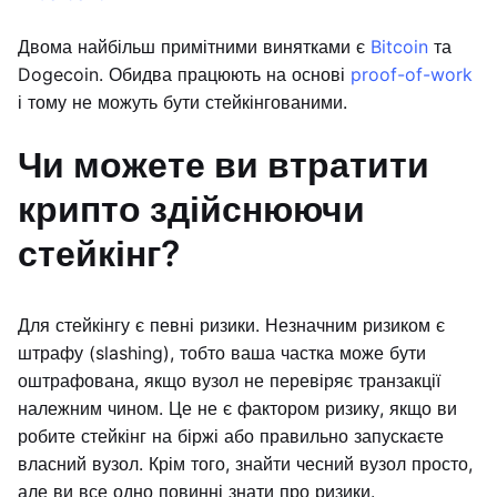
Двома найбільш примітними винятками є
Bitcoin
та
Dogecoin. Обидва працюють на основі
proof-of-work
і тому не можуть бути стейкінгованими.
Чи можете ви втратити
крипто здійснюючи
стейкінг?
Для стейкінгу є певні ризики. Незначним ризиком є
штрафу (slashing), тобто ваша частка може бути
оштрафована, якщо вузол не перевіряє транзакції
належним чином. Це не є фактором ризику, якщо ви
робите стейкінг на біржі або правильно запускаєте
власний вузол. Крім того, знайти чесний вузол просто,
але ви все одно повинні знати про ризики.