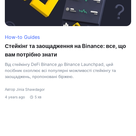
How-to Guides
Стейкінг та заощадження на Binance: все, що
вам потрібно знати
Від стейкінгу DeFi Binance до Binance Launchpad, цей
посібник охоплює всі популярні можливості стейкінгу та
заощаджень, пропоновані біржею.
Автор Jinia Shawdagor
4 years ago
5 хв