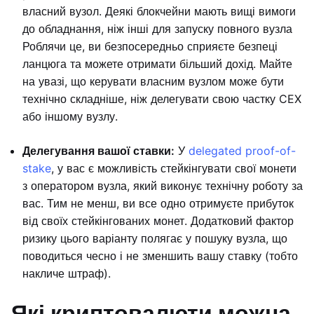
власний вузол. Деякі блокчейни мають вищі вимоги
до обладнання, ніж інші для запуску повного вузла
Роблячи це, ви безпосередньо сприяєте безпеці
ланцюга та можете отримати більший дохід. Майте
на увазі, що керувати власним вузлом може бути
технічно складніше, ніж делегувати свою частку CEX
або іншому вузлу.
Делегування вашої ставки:
У
delegated proof-of-
stake
, у вас є можливість стейкінгувати свої монети
з оператором вузла, який виконує технічну роботу за
вас. Тим не менш, ви все одно отримуєте прибуток
від своїх стейкінгованих монет. Додатковий фактор
ризику цього варіанту полягає у пошуку вузла, що
поводиться чесно і не зменшить вашу ставку (тобто
накличе штраф).
Які криптовалюти можна