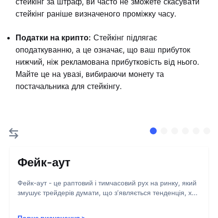
стейкінг за штраф, ви часто не зможете скасувати
стейкінг раніше визначеного проміжку часу.
Податки на крипто:
Стейкінг підлягає
оподаткуванню, а це означає, що ваш прибуток
нижчий, ніж рекламована прибутковість від нього.
Майте це на увазі, вибираючи монету та
постачальника для стейкінгу.
Фейк-аут
Фейк-аут - це раптовий і тимчасовий рух на ринку, який
змушує трейдерів думати, що з’являється тенденція, х...
Повне визначення
>