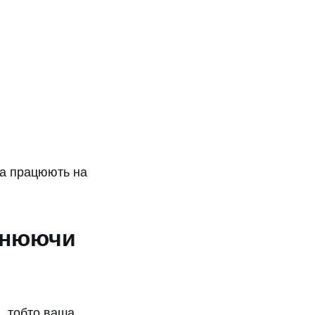
а працюють на
йснюючи
), тобто ваша