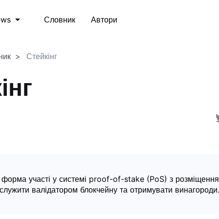
Словник
Автори
ews
ник
Стейкінг
інг
е форма участі у системі proof-of-stake (PoS) з розміщення
 служити валідатором блокчейну та отримувати винагороди