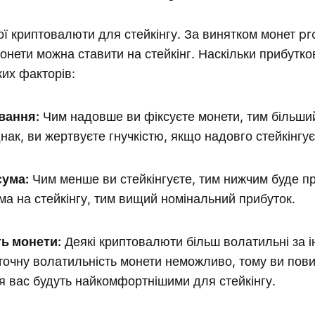
 криптовалюти для стейкінгу. За винятком монет pr
монети можна ставити на стейкінг. Наскільки прибутков
ких факторів:
вання:
Чим надовше ви фіксуєте монети, тим більши
нак, ви жертвуєте гнучкістю, якщо надовго стейкінгує
сума:
Чим менше ви стейкінгуєте, тим нижчим буде пр
ма на стейкінгу, тим вищий номінальний прибуток.
ь монети:
Деякі криптовалюти більш волатильні за і
очну волатильність монети неможливо, тому ви повин
ля вас будуть найкомфортнішими для стейкінгу.