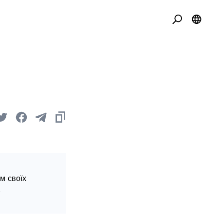
м своїх
.