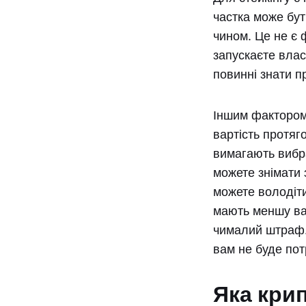
частка може бу
чином. Це не є 
запускаєте влас
повинні знати п
Іншим фактором 
вартість протяг
вимагають вибра
можете знімати 
можете володіти
мають меншу вар
чималий штраф. 
вам не буде пот
Яка кри