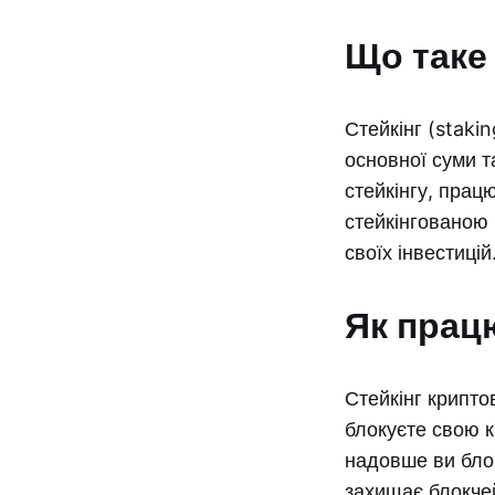
Що таке 
Стейкінг (staki
основної суми т
стейкінгу, прац
стейкінгованою 
своїх інвестиці
Як працю
Стейкінг крипто
блокуєте свою к
надовше ви блок
захищає блокчей