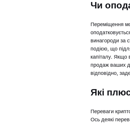
Чи опод
Переміщення мон
оподатковується
винагороди за с
подією, що під
капіталу. Якщо в
продаж ваших до
відповідно, зад
Які плюс
Переваги крипто
Ось деякі перев