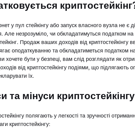
атковується криптостейкінг
ет у пул стейкінгу або запуск власного вузла не є д
. Але незрозуміло, чи обкладатимуться податком на
тейкінг. Продаж ваших доходів від криптостейкінгу 
лягає оподаткуванню та обкладатиметься податком на
и хочете бути у безпеці, вам слід розглядати як отри
ходів від криптостейкінгу подіями, що підлягають о
екларувати їх.
и та мінуси криптостейкінгу
стейкінгу полягають у легкості та зручності отриман
аги криптостейкінгу: