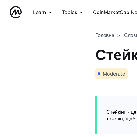
Learn
Topics
CoinMarketCap N
Головна
Слов
Стейк
Moderate
Стейкінг - ц
токенів, щоб