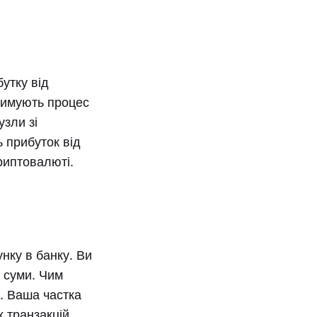
утку від
тримують процес
зли зі
 прибуток від
риптовалюті.
нку в банку. Ви
ї суми. Чим
. Ваша частка
 транзакцій.