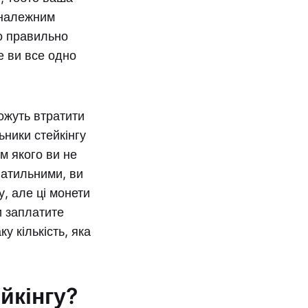
 належним
бо правильно
е ви все одно
можуть втратити
ьники стейкінгу
м якого ви не
латильними, ви
у, але ці монети
и заплатите
 кількість, яка
йкінгу?