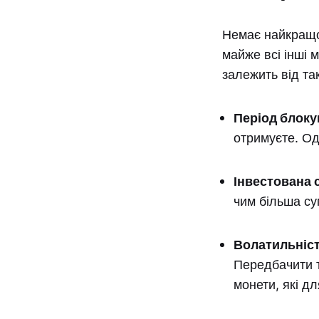
Немає найкращої
майже всі інші 
залежить від та
Період блоку
отримуєте. Од
Інвестована 
чим більша су
Волатильніст
Передбачити т
монети, які д