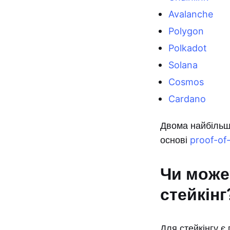
Avalanche
Polygon
Polkadot
Solana
Cosmos
Cardano
Двома найбільш
основі
proof-of
Чи може
стейкінг
Для стейкінгу є