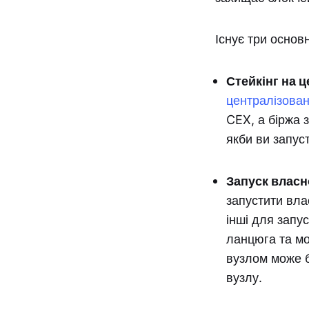
Існує три основн
Стейкінг на ц
централізовані
CEX, а біржа 
якби ви запу
Запуск власн
запустити вла
інші для запу
ланцюга та мо
вузлом може б
вузлу.