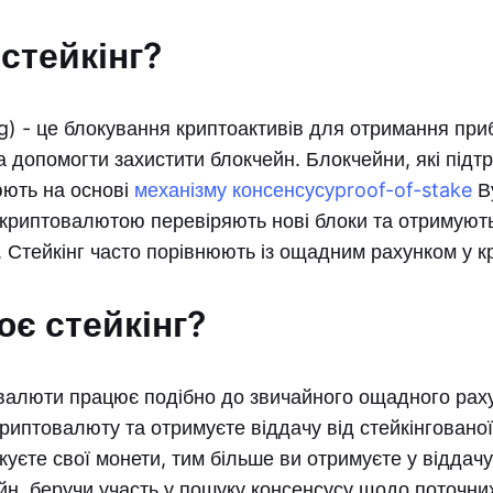
стейкінг?
ng) - це блокування криптоактивів для отримання приб
а допомогти захистити блокчейн. Блокчейни, які під
юють на основі
механізму консенсусу
proof-of-stake
Ву
криптовалютою перевіряють нові блоки та отримують
й. Стейкінг часто порівнюють із ощадним рахунком у к
є стейкінг?
валюти працює подібно до звичайного ощадного раху
риптовалюту та отримуєте віддачу від стейкінговано
уєте свої монети, тим більше ви отримуєте у віддачу
н, беручи участь у пошуку консенсусу щодо поточних