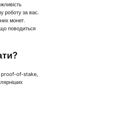
ожливість
у роботу за вас.
аних монет.
 що поводиться
ати?
proof-of-stake,
пулярніших