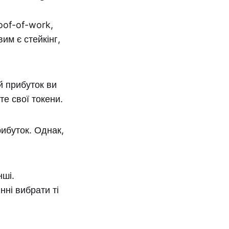
oof-of-work,
им є стейкінг,
й прибуток ви
те свої токени.
ибуток. Однак,
нші.
ні вибрати ті