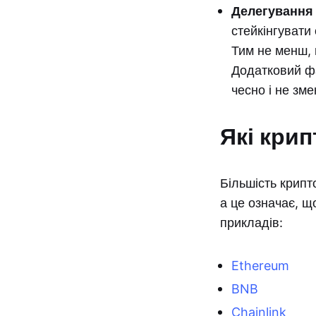
Делегування 
стейкінгувати
Тим не менш, 
Додатковий фа
чесно і не зм
Які кри
Більшість крипт
а це означає, щ
прикладів:
Ethereum
BNB
Chainlink