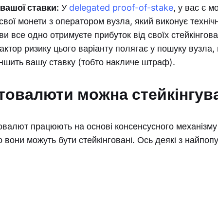
вашої ставки:
У
delegated proof-of-stake
, у вас є м
 свої монети з оператором вузла, який виконує технічн
ви все одно отримуєте прибуток від своїх стейкінгов
ктор ризику цього варіанту полягає у пошуку вузла,
еншить вашу ставку (тобто накличе штраф).
птовалюти можна стейкінгув
овалют працюють на основі консенсусного механізму 
о вони можуть бути стейкінговані. Ось деякі з найпо