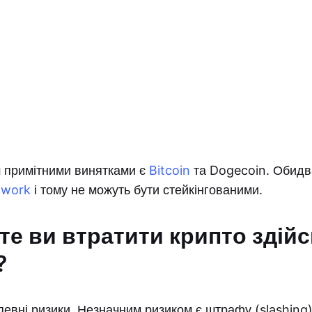
 примітними винятками є
Bitcoin
та Dogecoin. Обидв
-work
і тому не можуть бути стейкінгованими.
те ви втратити крипто зді
?
 певні ризики. Незначним ризиком є штрафу (slashing