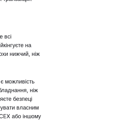
е всі
йкінгуєте на
охи нижчий, ніж
 є можливість
бладнання, ніж
яєте безпеці
рувати власним
 CEX або іншому