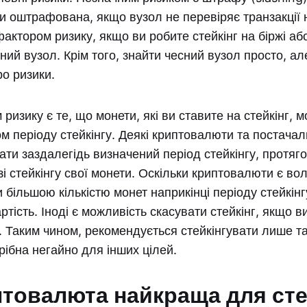
ти оштрафована, якщо вузол не перевіряє транзакції
фактором ризику, якщо ви робите стейкінг на біржі а
ний вузол. Крім того, знайти чесний вузол просто, ал
ро ризики.
ризику є те, що монети, які ви ставите на стейкінг, 
ом періоду стейкінгу. Деякі криптовалюти та постачал
ти заздалегідь визначений період стейкінгу, протяго
зі стейкінгу свої монети. Оскільки криптовалюти є во
 більшою кількістю монет наприкінці періоду стейкінг
тість. Іноді є можливість скасувати стейкінг, якщо в
Таким чином, рекомендується стейкінгувати лише таку
рібна негайно для інших цілей.
птовалюта найкраща для сте