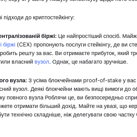
і підходи до криптостейкінгу:
ентралізованій біржі:
Це найпростіший спосіб. Майж
 біржі
(CEX) пропонують послуги стейкінгу, де ви сте
зробить решту за вас. Ви отримаєте прибуток, який тр
стили власний
вузол
. Однак, це набагато зручніше.
ого вузла:
З усіма блокчейнами proof-of-stake у вас
сний вузол. Деякі блокчейни мають вищі вимоги до о
ску повного вузла Роблячи це, ви безпосередньо спри
жете отримати більший дохід. Майте на увазі, що ке
ути технічно складніше, ніж делегувати свою частку