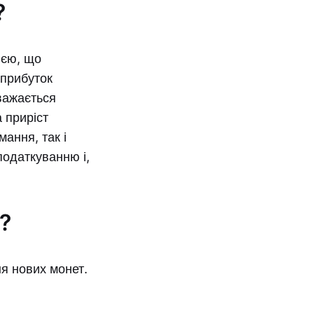
?
ією, що
 прибуток
вважається
 приріст
мання, так і
податкуванню і,
?
ня нових монет.