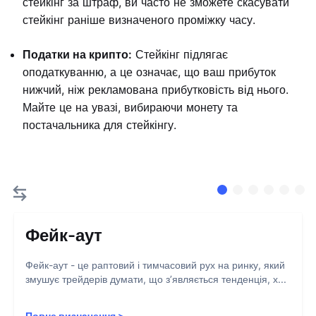
стейкінг за штраф, ви часто не зможете скасувати
стейкінг раніше визначеного проміжку часу.
Податки на крипто:
Стейкінг підлягає
оподаткуванню, а це означає, що ваш прибуток
нижчий, ніж рекламована прибутковість від нього.
Майте це на увазі, вибираючи монету та
постачальника для стейкінгу.
Фейк-аут
Фейк-аут - це раптовий і тимчасовий рух на ринку, який
змушує трейдерів думати, що з’являється тенденція, х...
Повне визначення
>