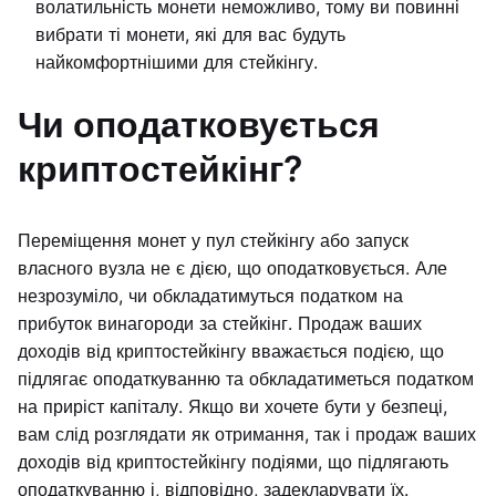
волатильність монети неможливо, тому ви повинні
вибрати ті монети, які для вас будуть
найкомфортнішими для стейкінгу.
Чи оподатковується
криптостейкінг?
Переміщення монет у пул стейкінгу або запуск
власного вузла не є дією, що оподатковується. Але
незрозуміло, чи обкладатимуться податком на
прибуток винагороди за стейкінг. Продаж ваших
доходів від криптостейкінгу вважається подією, що
підлягає оподаткуванню та обкладатиметься податком
на приріст капіталу. Якщо ви хочете бути у безпеці,
вам слід розглядати як отримання, так і продаж ваших
доходів від криптостейкінгу подіями, що підлягають
оподаткуванню і, відповідно, задекларувати їх.