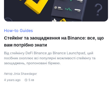
How-to Guides
Стейкінг та заощадження на Binance: все, що
вам потрібно знати
Від стейкінгу DeFi Binance до Binance Launchpad, цей
посібник охоплює всі популярні можливості стейкінгу та
заощаджень, пропоновані біржею.
Автор Jinia Shawdagor
4 years ago
5 хв