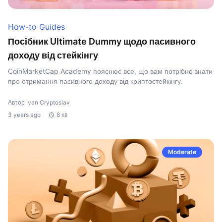
How-to Guides
Посібник Ultimate Dummy щодо пасивного
доходу від стейкінгу
CoinMarketCap Academy пояснює все, що вам потрібно знати
про отримання пасивного доходу від криптостейкінгу.
Автор Ivan Cryptoslav
3 years ago
8 хв
Moderate