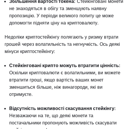
Збільшення вартості токена:
Стейкінговані монети
не знаходяться в обігу та зменшують наявну
пропозицію. У періоди великого попиту це може
допомогти підняти ціну на криптовалюту.
Недоліки криптостейкінгу полягають у ризику втрати
грошей через волатильність та негнучкість. Ось деякі
мінуси криптостейкінгу:
Стейкінговані крипто можуть втратити цінність:
Оскільки криптовалюти є волатильними, ви можете
втратити гроші, якщо вартість ваших монет
зменшиться більше, ніж винагороди, які ви
отримуєте.
Відсутність можливості скасування стейкінгу:
Незважаючи на те, що деякі монети та
постачальники пропонують можливість скасувати