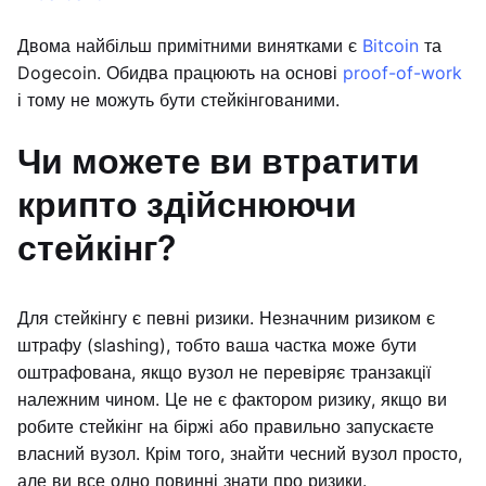
Двома найбільш примітними винятками є
Bitcoin
та
Dogecoin. Обидва працюють на основі
proof-of-work
і тому не можуть бути стейкінгованими.
Чи можете ви втратити
крипто здійснюючи
стейкінг?
Для стейкінгу є певні ризики. Незначним ризиком є
штрафу (slashing), тобто ваша частка може бути
оштрафована, якщо вузол не перевіряє транзакції
належним чином. Це не є фактором ризику, якщо ви
робите стейкінг на біржі або правильно запускаєте
власний вузол. Крім того, знайти чесний вузол просто,
але ви все одно повинні знати про ризики.