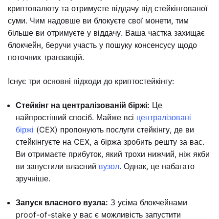
криптовалюту та отримуєте віддачу від стейкінгованої
суми. Чим надовше ви блокуєте свої монети, тим
більше ви отримуєте у віддачу. Ваша частка захищає
блокчейн, беручи участь у пошуку консенсусу щодо
поточних транзакцій.
Існує три основні підходи до криптостейкінгу:
Стейкінг на централізованій біржі:
Це
найпростіший спосіб. Майже всі
централізовані
біржі
(CEX) пропонують послуги стейкінгу, де ви
стейкінгуєте на CEX, а біржа зробить решту за вас.
Ви отримаєте прибуток, який трохи нижчий, ніж якби
ви запустили власний
вузол
. Однак, це набагато
зручніше.
Запуск власного вузла:
З усіма блокчейнами
proof-of-stake у вас є можливість запустити