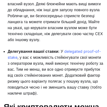
власний вузол. Деякі блокчейни мають вищі вимоги
до обладнання, ніж інші для запуску повного вузла
Роблячи це, ви безпосередньо сприяєте безпеці
ланцюга та можете отримати більший дохід. Майте
на увазі, що керувати власним вузлом може бути
технічно складніше, ніж делегувати свою частку CEX
або іншому вузлу.
Делегування вашої ставки:
У
delegated proof-of-
stake
, у вас є можливість стейкінгувати свої монети
з оператором вузла, який виконує технічну роботу за
вас. Тим не менш, ви все одно отримуєте прибуток
від своїх стейкінгованих монет. Додатковий фактор
ризику цього варіанту полягає у пошуку вузла, що
поводиться чесно і не зменшить вашу ставку (тобто
накличе штраф).
Які криптовалюти можна