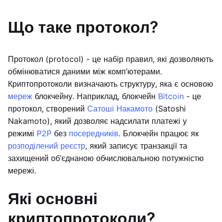
Що таке протокол?
Протокол (protocol) - це набір правил, які дозволяють
обмінюватися даними між комп’ютерами.
Криптопротоколи визначають структуру, яка є основою
мереж
блокчейну. Наприклад, блокчейн
Bitcoin
- це
протокол, створений
Сатоші Накамото
(Satoshi
Nakamoto), який дозволяє надсилати платежі у
режимі
P2P
без
посередників
. Блокчейн працює як
розподілений реєстр
, який записує транзакції та
захищений об’єднаною обчислювальною потужністю
мережі.
Які основні
криптопротоколи?