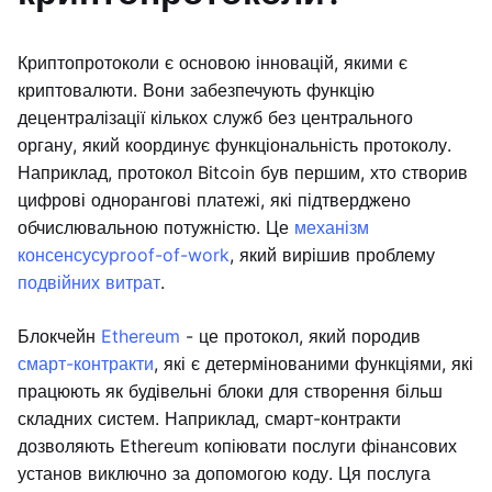
Криптопротоколи є основою інновацій, якими є
криптовалюти. Вони забезпечують функцію
децентралізації кількох служб без центрального
органу, який координує функціональність протоколу.
Наприклад, протокол Bitcoin був першим, хто створив
цифрові однорангові платежі, які підтверджено
обчислювальною потужністю. Це
механізм
консенсусу
proof-of-work
, який вирішив проблему
подвійних витрат
.
Блокчейн
Ethereum
- це протокол, який породив
смарт-контракти
, які є детермінованими функціями, які
працюють як будівельні блоки для створення більш
складних систем. Наприклад, смарт-контракти
дозволяють Ethereum копіювати послуги фінансових
установ виключно за допомогою коду. Ця послуга