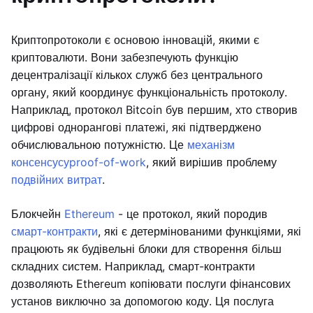
Криптопротоколи є основою інновацій, якими є
криптовалюти. Вони забезпечують функцію
децентралізації кількох служб без центрального
органу, який координує функціональність протоколу.
Наприклад, протокол Bitcoin був першим, хто створив
цифрові однорангові платежі, які підтверджено
обчислювальною потужністю. Це
механізм
консенсусу
proof-of-work
, який вирішив проблему
подвійних витрат
.
Блокчейн
Ethereum
- це протокол, який породив
смарт-контракти
, які є детермінованими функціями, які
працюють як будівельні блоки для створення більш
складних систем. Наприклад, смарт-контракти
дозволяють Ethereum копіювати послуги фінансових
установ виключно за допомогою коду. Ця послуга