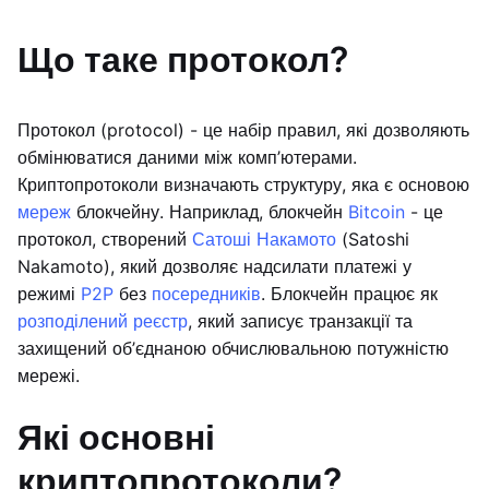
Що таке протокол?
Протокол (protocol) - це набір правил, які дозволяють
обмінюватися даними між комп’ютерами.
Криптопротоколи визначають структуру, яка є основою
мереж
блокчейну. Наприклад, блокчейн
Bitcoin
- це
протокол, створений
Сатоші Накамото
(Satoshi
Nakamoto), який дозволяє надсилати платежі у
режимі
P2P
без
посередників
. Блокчейн працює як
розподілений реєстр
, який записує транзакції та
захищений об’єднаною обчислювальною потужністю
мережі.
Які основні
криптопротоколи?