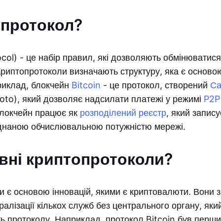
 протокол?
col) - це набір правил, які дозволяють обмінюватис
Криптопротоколи визначають структуру, яка є основ
риклад, блокчейн
Bitcoin
- це протокол, створений
Са
oto), який дозволяє надсилати платежі у режимі
P2P
Блокчейн працює як
розподілений реєстр
, який запису
днаною обчислювальною потужністю мережі.
овні криптопротоколи?
 є основою інновацій, якими є криптовалюти. Вони 
алізації кількох служб без центрального органу, яки
ь протоколу. Наприклад, протокол Bitcoin був перши