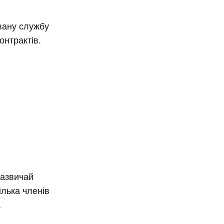
вану службу
онтрактів.
зазвичай
ілька членів
.