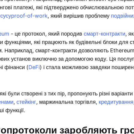
нгові платежі, які підтверджено обчислювальною пот
нсусу
proof-of-work
, який вирішив проблему
подвійни
reum
- це протокол, який породив
смарт-контракти
, як
 функціями, які працюють як будівельні блоки для 
м. Наприклад, смарт-контракти дозволяють Ethereum
вих установ виключно за допомогою коду. Ця послуг
і фінанси (
DeFi
) і стала можливою завдяки пошире
які були створені з тих пір, пропонують різні варіант
енами
,
стейкінг
, маржинальна торгівля,
кредитування
ші функції.
топротоколи заробляють гр