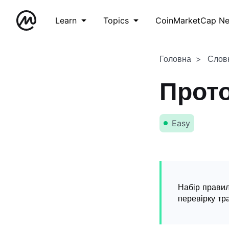
Learn
Topics
CoinMarketCap N
Головна
Слов
Прот
Easy
Набір правил
перевірку тра