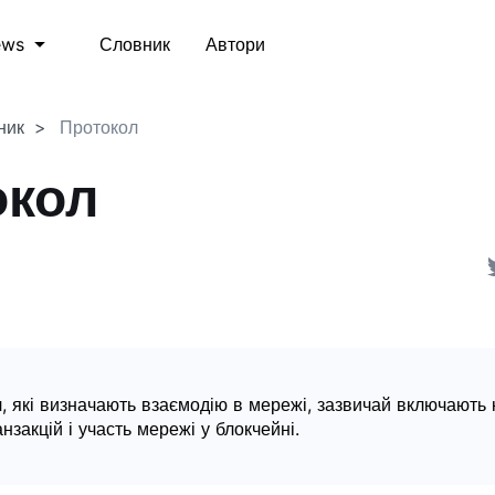
Словник
Автори
ews
ник
Протокол
окол
, які визначають взаємодію в мережі, зазвичай включають 
нзакцій і участь мережі у блокчейні.