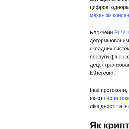
цифрові однора
механізм консе
Блокчейн
Ethe
детермінованими
складних систе
послуги фінансо
децентралізован
Ethereum.
Інші протоколи, 
як-от
свопи ток
ліквідності та ін
Як крип