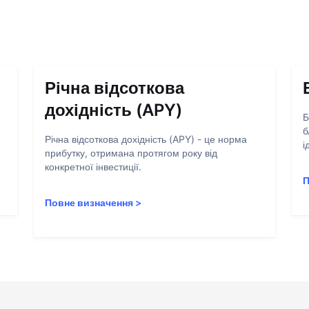
Річна відсоткова
дохідність (APY)
Б
б
Річна відсоткова дохідність (APY) - це норма
і
прибутку, отримана протягом року від
конкретної інвестиції.
П
Повне визначення
>