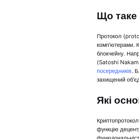
Що таке
Протокол (proto
комп’ютерами. 
блокчейну. Нап
(Satoshi Nakam
посередників
. 
захищений об’є
Які осн
Криптопротоколи
функцію децентр
функціональніст