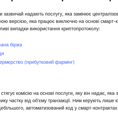
и зазвичай надають послугу, яка замінює централізо
ою версією, яка працює виключно на основі смарт-к
ливі випадки використання криптопротоколу:
вана біржа
ди
ермерство (прибутковий фармінг)
стягує комісію на основі послуги, яку він надає, яка 
ику частку від об'єму транзакції. Ним керують лише к
здебільшого, автоматизований код у смарт-контрактах