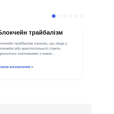
Блокчейн трайбалізм
Абстра
запису
локчейн трайбалізм означає, що люди у
локчейні або криптоспільноті стають
Абстракція о
деологічно пов’язаними з певни...
полегшення 
користувачів
овне визначення
>
Повне визн