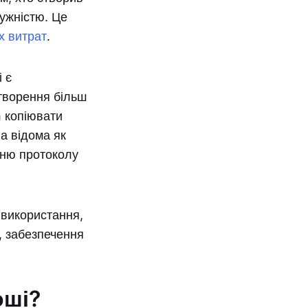
ужністю. Це
х витрат
.
і є
створення більш
 копіювати
а відома як
нню протоколу
и використання,
, забезпечення
оші?