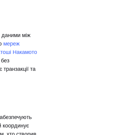
я даними між
ою
мереж
тоші Накамото
без
є транзакції та
забезпечують
й координує
м, хто створив