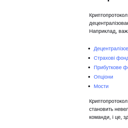
Криптопротокол
децентралізован
Наприклад, важ
Децентралізо
Страхові фон
Прибуткове ф
Опціони
Мости
Криптопротокол 
становить невел
команди, і це, 