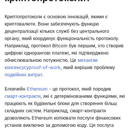
Криптопротоколи є основою інновацій, якими є
криптовалюти. Вони забезпечують функцію
децентралізації кількох служб без центрального
органу, який координує функціональність протоколу.
Наприклад, протокол Bitcoin був першим, хто створив
цифрові однорангові платежі, які підтверджено
обчислювальною потужністю. Це
механізм
консенсусу
proof-of-work
, який вирішив проблему
подвійних витрат
.
Блокчейн
Ethereum
- це протокол, який породив
смарт-контракти
, які є детермінованими функціями, які
працюють як будівельні блоки для створення більш
складних систем. Наприклад, смарт-контракти
дозволяють Ethereum копіювати послуги фінансових
установ виключно за допомогою коду. Ця послуга