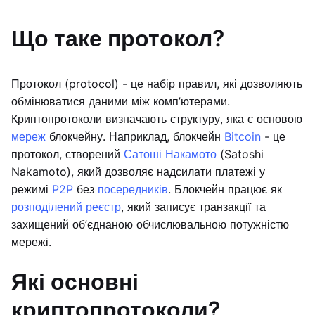
Що таке протокол?
Протокол (protocol) - це набір правил, які дозволяють
обмінюватися даними між комп’ютерами.
Криптопротоколи визначають структуру, яка є основою
мереж
блокчейну. Наприклад, блокчейн
Bitcoin
- це
протокол, створений
Сатоші Накамото
(Satoshi
Nakamoto), який дозволяє надсилати платежі у
режимі
P2P
без
посередників
. Блокчейн працює як
розподілений реєстр
, який записує транзакції та
захищений об’єднаною обчислювальною потужністю
мережі.
Які основні
криптопротоколи?