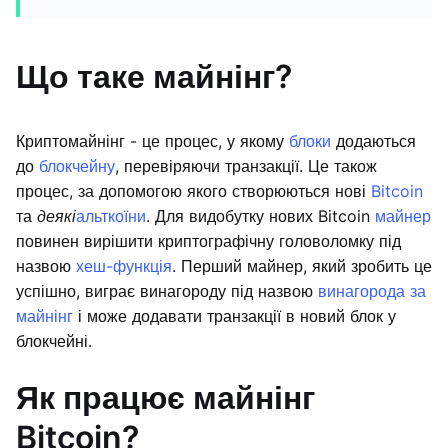
Що таке майнінг?
Криптомайнінг - це процес, у якому
блоки
додаються
до
блокчейну
, перевіряючи транзакції. Це також
процес, за допомогою якого створюються нові
Bitcoin
та
деякі
альткоїни
. Для видобутку нових Bitcoin
майнер
повинен вирішити криптографічну головоломку під
назвою
хеш-функція
. Перший майнер, який зробить це
успішно, виграє винагороду під назвою
винагорода за
майнінг
і може додавати транзакції в новий блок у
блокчейні.
Як працює майнінг
Bitcoin?