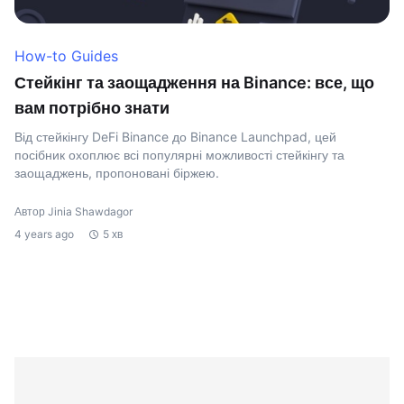
How-to Guides
Стейкінг та заощадження на Binance: все, що
вам потрібно знати
Від стейкінгу DeFi Binance до Binance Launchpad, цей
посібник охоплює всі популярні можливості стейкінгу та
заощаджень, пропоновані біржею.
Автор Jinia Shawdagor
4 years ago
5 хв