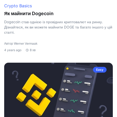
Crypto Basics
Як майнити Dogecoin
Dogecoin став однією із провідних криптовалют на ринку.
Дізнайтеся, як ви можете майнити DOGE та багато іншого у цій
статті.
Автор Werner Vermaak
4 years ago
8 хв
Easy