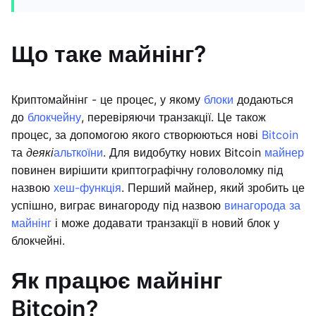
Що таке майнінг?
Криптомайнінг - це процес, у якому
блоки
додаються
до
блокчейну
, перевіряючи транзакції. Це також
процес, за допомогою якого створюються нові
Bitcoin
та
деякі
альткоїни
. Для видобутку нових Bitcoin
майнер
повинен вирішити криптографічну головоломку під
назвою
хеш-функція
. Перший майнер, який зробить це
успішно, виграє винагороду під назвою
винагорода за
майнінг
і може додавати транзакції в новий блок у
блокчейні.
Як працює майнінг
Bitcoin?