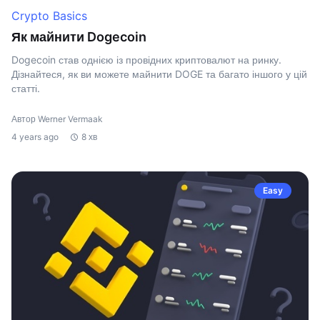
Crypto Basics
Як майнити Dogecoin
Dogecoin став однією із провідних криптовалют на ринку.
Дізнайтеся, як ви можете майнити DOGE та багато іншого у цій
статті.
Автор Werner Vermaak
4 years ago
8 хв
Easy