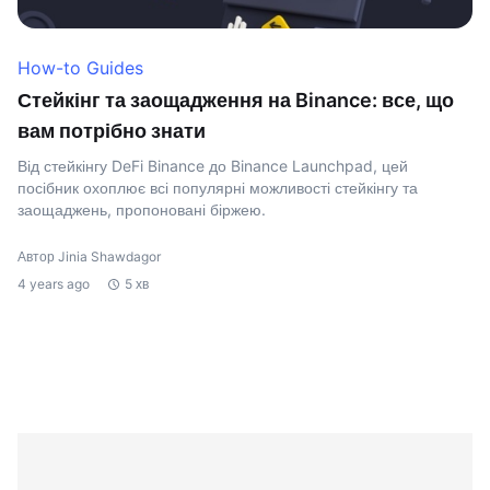
How-to Guides
Стейкінг та заощадження на Binance: все, що
вам потрібно знати
Від стейкінгу DeFi Binance до Binance Launchpad, цей
посібник охоплює всі популярні можливості стейкінгу та
заощаджень, пропоновані біржею.
Автор Jinia Shawdagor
4 years ago
5 хв