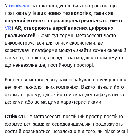
У
блокчейні
та криптоіндустрії багато проєктів, що
працюють у
інших нових технологіях, таких як
штучний інтелект та розширена реальність, як-от
VR
і AR, створюють версії власних цифрових
реальностей
. Саме тут термін метавсесвіт часто
використовується для опису екосистеми, де
користувачі платформи можуть знайти кожен окремий
елемент, творіння, досвід і взаємодію у спільному та,
що найважливіше, постійному просторі.
Концепція метавсесвіту також набуває популярності у
великих технологічних компаніях. Важко пізнати його
форму в цілому; однак його можна ідентифікувати за
деякими або всіма цими характеристиками:
Стійкість:
У метавсесвіті постійний простір постійно
формується завдяки середовищам, які продовжують
рости й розвиватися незалежно від того, чи підключені