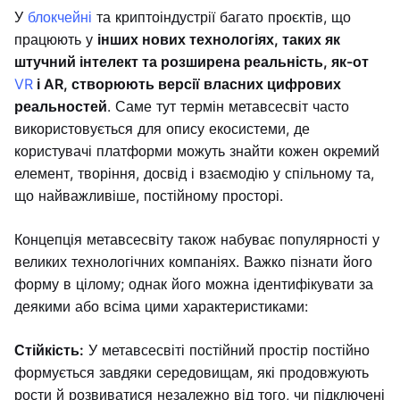
У
блокчейні
та криптоіндустрії багато проєктів, що
працюють у
інших нових технологіях, таких як
штучний інтелект та розширена реальність, як-от
VR
і AR, створюють версії власних цифрових
реальностей
. Саме тут термін метавсесвіт часто
використовується для опису екосистеми, де
користувачі платформи можуть знайти кожен окремий
елемент, творіння, досвід і взаємодію у спільному та,
що найважливіше, постійному просторі.
Концепція метавсесвіту також набуває популярності у
великих технологічних компаніях. Важко пізнати його
форму в цілому; однак його можна ідентифікувати за
деякими або всіма цими характеристиками:
Стійкість:
У метавсесвіті постійний простір постійно
формується завдяки середовищам, які продовжують
рости й розвиватися незалежно від того, чи підключені