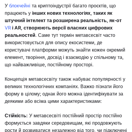
У
блокчейні
та криптоіндустрії багато проєктів, що
працюють у
інших нових технологіях, таких як
штучний інтелект та розширена реальність, як-от
VR
і AR, створюють версії власних цифрових
реальностей
. Саме тут термін метавсесвіт часто
використовується для опису екосистеми, де
користувачі платформи можуть знайти кожен окремий
елемент, творіння, досвід і взаємодію у спільному та,
що найважливіше, постійному просторі.
Концепція метавсесвіту також набуває популярності у
великих технологічних компаніях. Важко пізнати його
форму в цілому; однак його можна ідентифікувати за
деякими або всіма цими характеристиками:
Стійкість:
У метавсесвіті постійний простір постійно
формується завдяки середовищам, які продовжують
рости й розвиватися незалежно від того, чи підключені