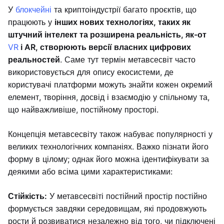
У
блокчейні
та криптоіндустрії багато проєктів, що
працюють у
інших нових технологіях, таких як
штучний інтелект та розширена реальність, як-от
VR
і AR, створюють версії власних цифрових
реальностей
. Саме тут термін метавсесвіт часто
використовується для опису екосистеми, де
користувачі платформи можуть знайти кожен окремий
елемент, творіння, досвід і взаємодію у спільному та,
що найважливіше, постійному просторі.
Концепція метавсесвіту також набуває популярності у
великих технологічних компаніях. Важко пізнати його
форму в цілому; однак його можна ідентифікувати за
деякими або всіма цими характеристиками:
Стійкість:
У метавсесвіті постійний простір постійно
формується завдяки середовищам, які продовжують
рости й розвиватися незалежно від того, чи підключені