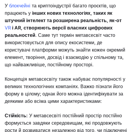
У
блокчейні
та криптоіндустрії багато проєктів, що
працюють у
інших нових технологіях, таких як
штучний інтелект та розширена реальність, як-от
VR
і AR, створюють версії власних цифрових
реальностей
. Саме тут термін метавсесвіт часто
використовується для опису екосистеми, де
користувачі платформи можуть знайти кожен окремий
елемент, творіння, досвід і взаємодію у спільному та,
що найважливіше, постійному просторі.
Концепція метавсесвіту також набуває популярності у
великих технологічних компаніях. Важко пізнати його
форму в цілому; однак його можна ідентифікувати за
деякими або всіма цими характеристиками:
Стійкість:
У метавсесвіті постійний простір постійно
формується завдяки середовищам, які продовжують
рости й розвиватися незалежно від того, чи підключені