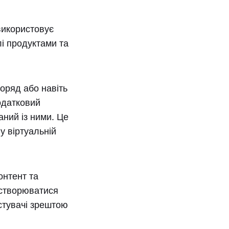
використовує
лі продуктами та
оряд або навіть
одатковий
ний із ними. Це
 у віртуальній
онтент та
ь створюватися
стувачі зрештою