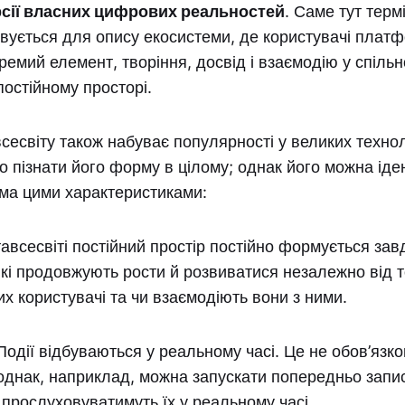
сії власних цифрових реальностей
. Саме тут терм
овується для опису екосистеми, де користувачі плат
ремий елемент, творіння, досвід і взаємодію у спільн
остійному просторі.
сесвіту також набуває популярності у великих техно
о пізнати його форму в цілому; однак його можна іде
іма цими характеристиками:
авсесвіті постійний простір постійно формується зав
і продовжують рости й розвиватися незалежно від т
их користувачі та чи взаємодіють вони з ними.
одії відбуваються у реальному часі. Це не обов’язк
 однак, наприклад, можна запускати попередньо запис
 прослуховуватимуть їх у реальному часі.