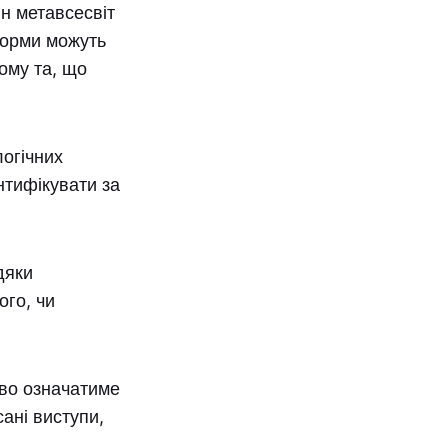
ін метавсесвіт
форми можуть
ому та, що
логічних
нтифікувати за
дяки
ого, чи
ово означатиме
ані виступи,