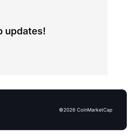
to updates!
©
2026
CoinMarketCap