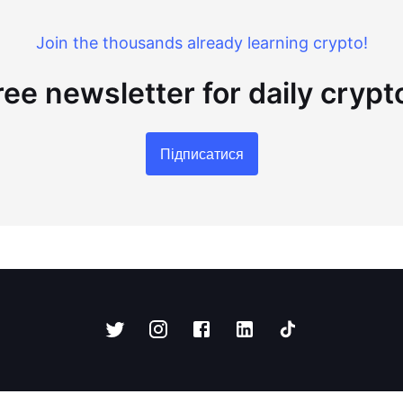
Join the thousands already learning crypto!
ree newsletter for daily cryp
Підписатися