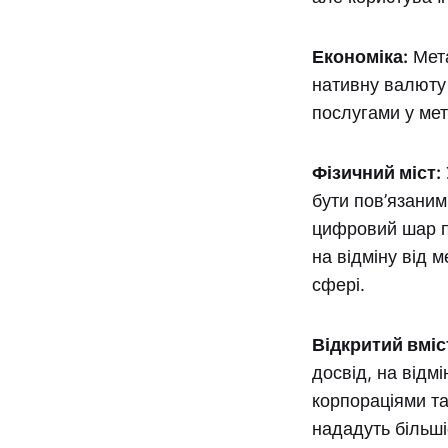
Економіка:
Мета
нативну валюту 
послугами у мет
Фізичний міст:
бути пов’язаним
цифровий шар п
на відміну від м
сфері.
Відкритий вміс
досвід, на відм
корпораціями та
нададуть більшіс