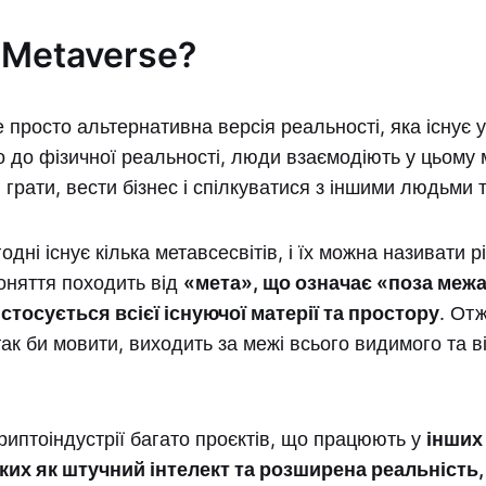
 Metaverse?
е просто альтернативна версія реальності, яка існує
о до фізичної реальності, люди взаємодіють у цьому м
грати, вести бізнес і спілкуватися з іншими людьми 
одні існує кілька метавсесвітів, і їх можна називати 
оняття походить від
«мета», що означає «поза меж
стосується всієї існуючої матерії та простору
. Отж
так би мовити, виходить за межі всього видимого та 
риптоіндустрії багато проєктів, що працюють у
інших
аких як штучний інтелект та розширена реальність,