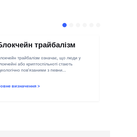
Блокчейн трайбалізм
Абстра
запису
локчейн трайбалізм означає, що люди у
локчейні або криптоспільноті стають
Абстракція о
деологічно пов’язаними з певни...
полегшення 
користувачів
овне визначення
>
Повне визн