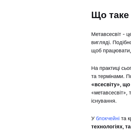
Що таке
Метавсесвіт - ц
вигляді. Подібн
щоб працювати, 
На практиці сьог
та термінами. П
«всесвіту», що 
«метавсесвіт», 
існування.
У
блокчейні
та к
технологіях, т