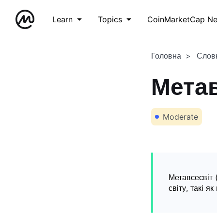
Learn
Topics
CoinMarketCap N
Головна
Слов
Метав
Moderate
Метавсесвіт 
світу, такі я