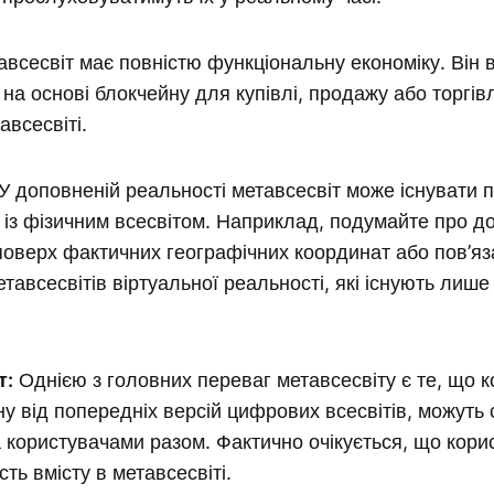
всесвіт має повністю функціональну економіку. Він 
на основі блокчейну для купівлі, продажу або торгів
авсесвіті.
У доповненій реальності метавсесвіт може існувати п
 із фізичним всесвітом. Наприклад, подумайте про д
оверх фактичних географічних координат або пов’яза
етавсесвітів віртуальної реальності, які існують лише
т:
Однією з головних переваг метавсесвіту є те, що к
іну від попередніх версій цифрових всесвітів, можут
 користувачами разом. Фактично очікується, що кори
ть вмісту в метавсесвіті.