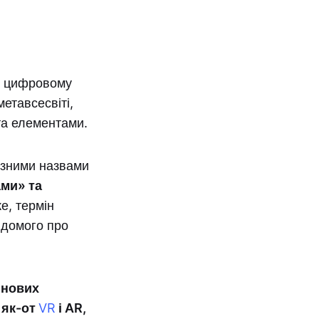
 у цифровому
етавсесвіті,
та елементами.
різними назвами
ами» та
е, термін
відомого про
 нових
 як-от
VR
і AR,