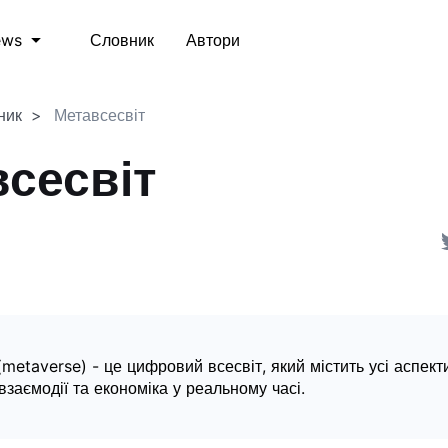
Словник
Автори
ews
ник
Метавсесвіт
сесвіт
(metaverse) - це цифровий всесвіт, який містить усі аспект
к взаємодії та економіка у реальному часі.