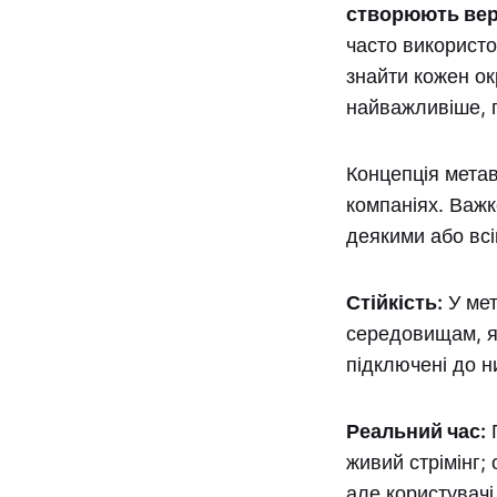
створюють вер
часто використ
знайти кожен ок
найважливіше, п
Концепція метав
компаніях. Важк
деякими або вс
Стійкість:
У мет
середовищам, як
підключені до н
Реальний час:
П
живий стрімінг;
але користувачі