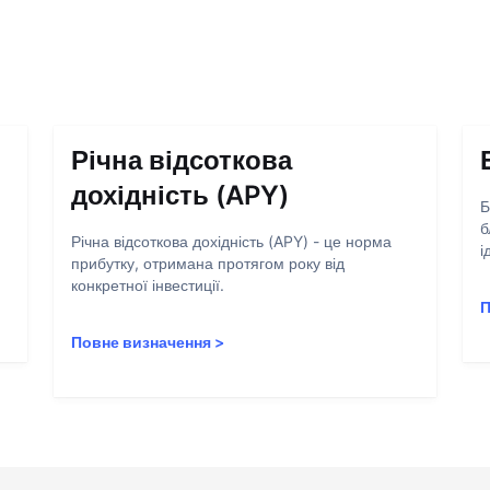
Річна відсоткова
дохідність (APY)
Б
б
Річна відсоткова дохідність (APY) - це норма
і
прибутку, отримана протягом року від
конкретної інвестиції.
П
Повне визначення
>