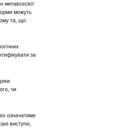
ін метавсесвіт
форми можуть
ому та, що
логічних
нтифікувати за
дяки
ого, чи
ово означатиме
ані виступи,