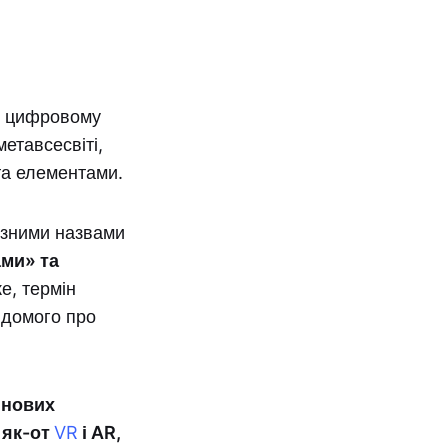
 у цифровому
етавсесвіті,
та елементами.
різними назвами
ами» та
е, термін
відомого про
 нових
 як-от
VR
і AR,