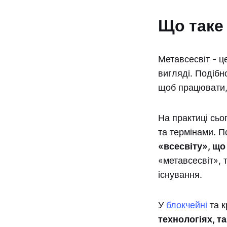
Що таке
Метавсесвіт - ц
вигляді. Подібн
щоб працювати, 
На практиці сьог
та термінами. П
«всесвіту», що 
«метавсесвіт», 
існування.
У
блокчейні
та к
технологіях, т