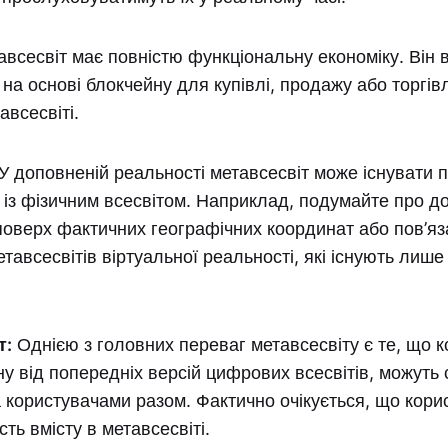
всесвіт має повністю функціональну економіку. Він 
на основі блокчейну для купівлі, продажу або торгів
авсесвіті.
У доповненій реальності метавсесвіт може існувати п
 із фізичним всесвітом. Наприклад, подумайте про д
оверх фактичних географічних координат або пов’яза
етавсесвітів віртуальної реальності, які існують лише
т:
Однією з головних переваг метавсесвіту є те, що к
іну від попередніх версій цифрових всесвітів, можут
 користувачами разом. Фактично очікується, що кори
ть вмісту в метавсесвіті.