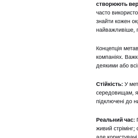
створюють вер
часто використ
знайти кожен ок
найважливіше, п
Концепція метав
компаніях. Важк
деякими або вс
Стійкість:
У мет
середовищам, як
підключені до н
Реальний час:
П
живий стрімінг;
але користувачі