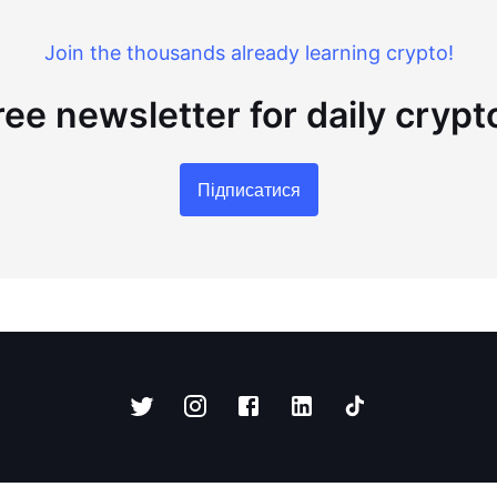
Join the thousands already learning crypto!
ree newsletter for daily cryp
Підписатися