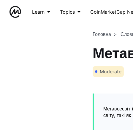
Learn
Topics
CoinMarketCap N
Головна
Слов
Метав
Moderate
Метавсесвіт 
світу, такі я