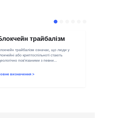
Блокчейн трайбалізм
Абстра
запису
локчейн трайбалізм означає, що люди у
локчейні або криптоспільноті стають
Абстракція о
деологічно пов’язаними з певни...
полегшення 
користувачів
овне визначення
>
Повне визн