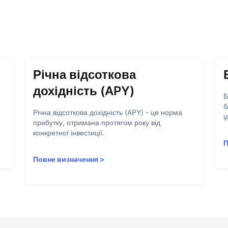
Річна відсоткова
дохідність (APY)
Б
б
Річна відсоткова дохідність (APY) - це норма
і
прибутку, отримана протягом року від
конкретної інвестиції.
П
Повне визначення
>