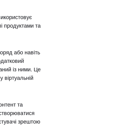
використовує
лі продуктами та
оряд або навіть
одатковий
ний із ними. Це
 у віртуальній
онтент та
ь створюватися
стувачі зрештою