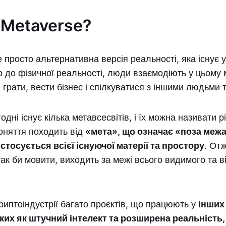
 Metaverse?
е просто альтернативна версія реальності, яка існує
о до фізичної реальності, люди взаємодіють у цьому м
грати, вести бізнес і спілкуватися з іншими людьми 
одні існує кілька метавсесвітів, і їх можна називати 
оняття походить від
«мета», що означає «поза меж
стосується всієї існуючої матерії та простору
. Отж
так би мовити, виходить за межі всього видимого та 
риптоіндустрії багато проєктів, що працюють у
інших
аких як штучний інтелект та розширена реальність,