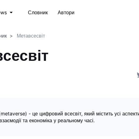
Словник
Автори
ews
ник
Метавсесвіт
сесвіт
(metaverse) - це цифровий всесвіт, який містить усі аспект
к взаємодії та економіка у реальному часі.