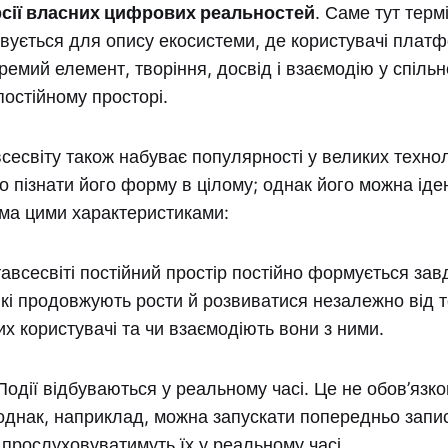
сії власних цифрових реальностей
. Саме тут терм
овується для опису екосистеми, де користувачі плат
ремий елемент, творіння, досвід і взаємодію у спільн
остійному просторі.
сесвіту також набуває популярності у великих техно
о пізнати його форму в цілому; однак його можна іде
іма цими характеристиками:
авсесвіті постійний простір постійно формується зав
і продовжують рости й розвиватися незалежно від т
их користувачі та чи взаємодіють вони з ними.
одії відбуваються у реальному часі. Це не обов’язк
 однак, наприклад, можна запускати попередньо запис
 прослуховуватимуть їх у реальному часі.