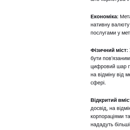
Економіка:
Мета
нативну валюту 
послугами у мет
Фізичний міст:
бути пов’язаним
цифровий шар п
на відміну від м
сфері.
Відкритий вміс
досвід, на відм
корпораціями та
нададуть більшіс