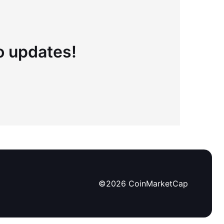
to updates!
©
2026
CoinMarketCap