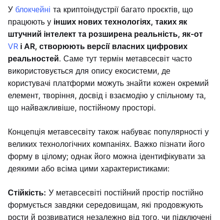
У
блокчейні
та криптоіндустрії багато проєктів, що
працюють у
інших нових технологіях, таких як
штучний інтелект та розширена реальність, як-от
VR
і AR, створюють версії власних цифрових
реальностей
. Саме тут термін метавсесвіт часто
використовується для опису екосистеми, де
користувачі платформи можуть знайти кожен окремий
елемент, творіння, досвід і взаємодію у спільному та,
що найважливіше, постійному просторі.
Концепція метавсесвіту також набуває популярності у
великих технологічних компаніях. Важко пізнати його
форму в цілому; однак його можна ідентифікувати за
деякими або всіма цими характеристиками:
Стійкість:
У метавсесвіті постійний простір постійно
формується завдяки середовищам, які продовжують
рости й розвиватися незалежно від того, чи підключені