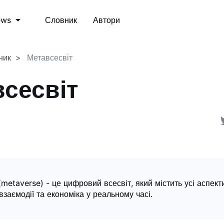
Словник
Автори
ews
ник
Метавсесвіт
сесвіт
(metaverse) - це цифровий всесвіт, який містить усі аспект
к взаємодії та економіка у реальному часі.