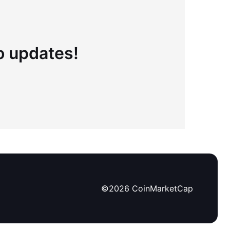
to updates!
©
2026
CoinMarketCap