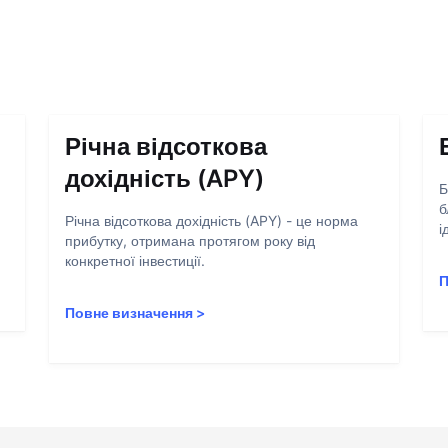
Річна відсоткова
дохідність (APY)
Б
б
Річна відсоткова дохідність (APY) - це норма
і
прибутку, отримана протягом року від
конкретної інвестиції.
П
Повне визначення
>