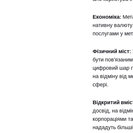
Економіка:
Мета
нативну валюту 
послугами у мет
Фізичний міст:
бути пов’язаним
цифровий шар п
на відміну від м
сфері.
Відкритий вміс
досвід, на відм
корпораціями та
нададуть більшіс