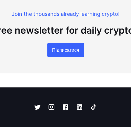
Join the thousands already learning crypto!
ree newsletter for daily cryp
Підписатися