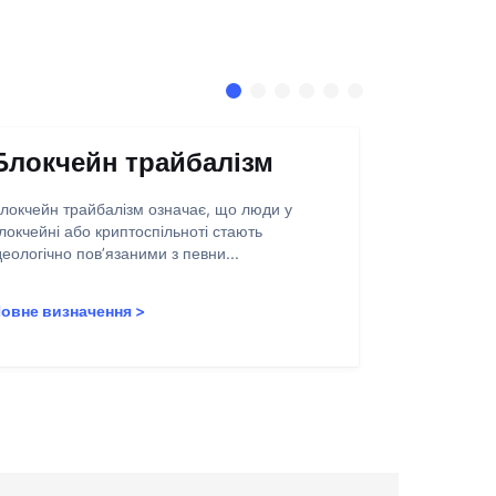
Блокчейн трайбалізм
Абстра
запису
локчейн трайбалізм означає, що люди у
локчейні або криптоспільноті стають
Абстракція о
деологічно пов’язаними з певни...
полегшення 
користувачів
овне визначення
>
Повне визн