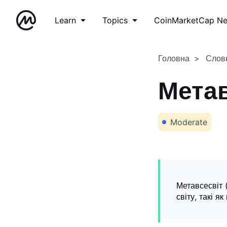
Learn
Topics
CoinMarketCap N
Головна
Слов
Метав
Moderate
Метавсесвіт 
світу, такі я