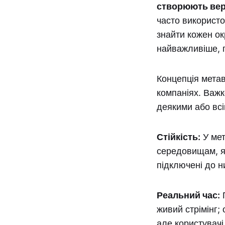
створюють вер
часто використ
знайти кожен ок
найважливіше, п
Концепція метав
компаніях. Важк
деякими або вс
Стійкість:
У мет
середовищам, як
підключені до н
Реальний час:
П
живий стрімінг;
але користувачі