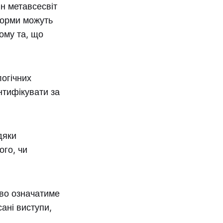
ін метавсесвіт
форми можуть
ому та, що
логічних
нтифікувати за
дяки
ого, чи
ово означатиме
ані виступи,