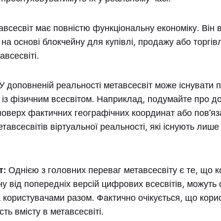
всесвіт має повністю функціональну економіку. Він 
на основі блокчейну для купівлі, продажу або торгів
авсесвіті.
У доповненій реальності метавсесвіт може існувати п
 із фізичним всесвітом. Наприклад, подумайте про д
оверх фактичних географічних координат або пов’яза
етавсесвітів віртуальної реальності, які існують лише
т:
Однією з головних переваг метавсесвіту є те, що к
іну від попередніх версій цифрових всесвітів, можут
 користувачами разом. Фактично очікується, що кори
ть вмісту в метавсесвіті.