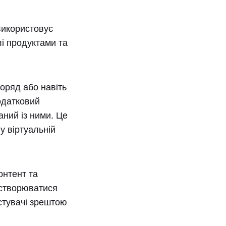
використовує
лі продуктами та
оряд або навіть
одатковий
ний із ними. Це
 у віртуальній
онтент та
ь створюватися
стувачі зрештою