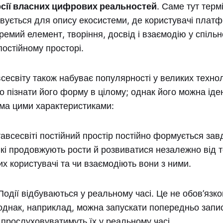
сії власних цифрових реальностей
. Саме тут терм
овується для опису екосистеми, де користувачі плат
ремий елемент, творіння, досвід і взаємодію у спільн
остійному просторі.
сесвіту також набуває популярності у великих техно
о пізнати його форму в цілому; однак його можна іде
іма цими характеристиками:
авсесвіті постійний простір постійно формується зав
і продовжують рости й розвиватися незалежно від т
их користувачі та чи взаємодіють вони з ними.
одії відбуваються у реальному часі. Це не обов’язк
 однак, наприклад, можна запускати попередньо запис
 прослуховуватимуть їх у реальному часі.