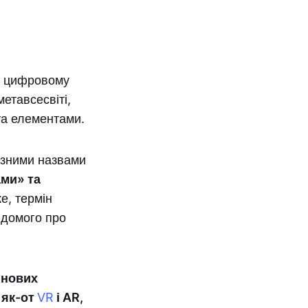
 у цифровому
етавсесвіті,
та елементами.
різними назвами
ами» та
е, термін
відомого про
 нових
 як-от
VR
і AR,