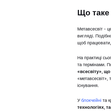
Що таке
Метавсесвіт - ц
вигляді. Подібн
щоб працювати, 
На практиці сьог
та термінами. П
«всесвіту», що 
«метавсесвіт», 
існування.
У
блокчейні
та к
технологіях, т