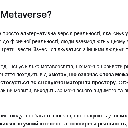
 Metaverse?
е просто альтернативна версія реальності, яка існує
о до фізичної реальності, люди взаємодіють у цьому м
грати, вести бізнес і спілкуватися з іншими людьми 
одні існує кілька метавсесвітів, і їх можна називати 
оняття походить від
«мета», що означає «поза меж
стосується всієї існуючої матерії та простору
. Отж
так би мовити, виходить за межі всього видимого та 
риптоіндустрії багато проєктів, що працюють у
інших
аких як штучний інтелект та розширена реальність,