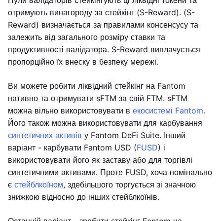
Пули валідаторів стейкінгують ці ліквідні токени та
отримують винагороду за стейкінг (S-Reward). (S-
Reward) визначається за правилами консенсусу та
залежить від загального розміру ставки та
продуктивності валідатора. S-Reward виплачується
пропорційно їх внеску в безпеку мережі.
Ви можете робити ліквідний стейкінг на Fantom
нативно та отримувати sFTM за свій FTM. sFTM
можна вільно використовувати в
екосистемі Fantom
.
Його також можна використовувати для карбування
синтетичних активів
у Fantom DeFi Suite. Інший
варіант - карбувати Fantom USD (
FUSD
) і
використовувати його як заставу або для торгівлі
синтетичними активами. Проте FUSD, хоча номінально
є
стейблкоїном
, здебільшого торгується зі значною
знижкою відносно до інших стейблкоїнів.