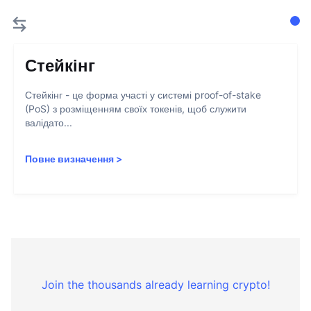
Стейкінг
Стейкінг - це форма участі у системі proof-of-stake
(PoS) з розміщенням своїх токенів, щоб служити
валідато...
Повне визначення
>
Join the thousands already learning crypto!