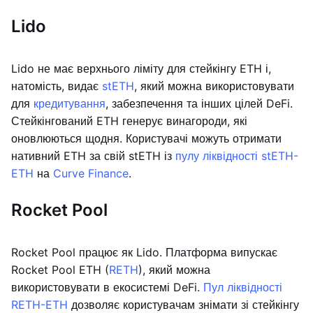
Lido
Lido не має верхнього ліміту для стейкінгу ETH і,
натомість, видає
stETH
, який можна використовувати
для
кредитування
, забезпечення та інших цілей DeFi.
Стейкінгований ETH генерує винагороди, які
оновлюються щодня. Користувачі можуть отримати
нативний ETH за свій stETH із
пулу ліквідності stETH-
ETH
на
Curve Finance
.
Rocket Pool
Rocket Pool працює як Lido. Платформа випускає
Rocket Pool ETH (
RETH
), який можна
використовувати в екосистемі DeFi.
Пул ліквідності
RETH-ETH
дозволяє користувачам знімати зі стейкінгу