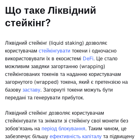
Що таке Ліквідний
стейкінг?
Ліквідний стейкінг (liquid staking) дозволяє
користувачам
стейкінгувати
токени і одночасно
використовувати їх в екосистемі
DeFi
. Це стало
можливим завдяки загортанню (wrapping)
стейкінгованих токенів та наданню користувачам
загорнутого (wrapped) токена, який є претензією на
базову
заставу
. Загорнуті токени можуть бути
передані та генерувати прибуток.
Ліквідний стейкінг дозволяє користувачам
стейкінгувати та знімати зі стейкінгу свої монети без
зобов'язань на
період блокування
. Таким чином, це
забезпечує більшу
ефективність капіталу
та підвищену