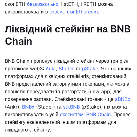
свої ETH
бездозвольно
. І stETH, і RETH можна
використовувати в
екосистемі Ethereum
.
Ліквідний стейкінг на BNB
Chain
BNB Chain пропонує ліквідний стейкінг через три різні
протоколи web3:
Ankr
,
Stader
та
pStake
. Як і на інших
платформах для ліквідних стейкінгів, стейкінгований
BNB представлений загорнутими токенами, які можна
повністю передавати та розгортати (unwrapp) для
повернення застави. Стейкінговані токени - це
aBNBc
(Ankr),
BNBx
(Stader) та
stkBNB
(pStake), і їх можна
використовувати в усій
екосистемі BNB Chain
. Процес
стейкінгу еквівалентний іншим платформам для
ліквідного стейкінгу.