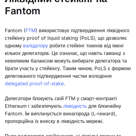
Fantom
Fantom (
FTM
) використовує підтвердження ліквідного
стейкінгу proof of liquid staking (PoLS), що дозволяє
одному
валідатору
робити стейкінг токенів від імені
кількох делегаторів. Це означає, що навіть гаманці з
невеликим балансом можуть вибирати делегатора та
брати участь у стейкінгу. Таким чином, PoLS є формою
делегованого підтвердження частки володіння
delegated proof-of-stake
.
Делегатори блокують свій FTM у смарт-контракті
Ethereum і забезпечують
ліквідність
для блокчейну
Fantom. Їм виплачується винагорода (L-reward),
пропорційна їх внеску в ліквідність мережі.