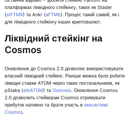
Останній варіант - зробити стейкінг Fantom на
платформах ліквідного стейкінгу, таких як Stader
(
stFTMX
) та Ankr (
aFTMb
). Процес такий самий, як і
для ліквідного стейкінгу інших криптовалют.
Ліквідний стейкінг на
Cosmos
Оновлення до Cosmos 2.0 дозволяє використовувати
власний ліквідний стейкінг. Раніше можна було робити
ліквідні ставки ATOM через таких постачальників, як
pStake (
stkATOM
) та
Osmosis
. Оновлення Cosmos
2.0 дозволить стейкерам Cosmos отримувати
прибуток нативно та брати участь в
екосистемі
Cosmos
.