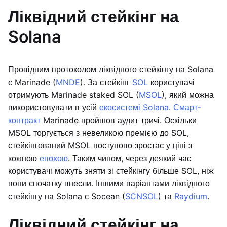
Ліквідний стейкінг на
Solana
Провідним протоколом ліквідного стейкінгу на Solana
є Marinade (
MNDE
). За стейкінг
SOL
користувачі
отримують Marinade staked SOL (
MSOL
), який можна
використовувати в усій
екосистемі Solana
.
Смарт-
контракт
Marinade пройшов аудит тричі. Оскільки
MSOL торгується з невеликою премією до SOL,
стейкінгований MSOL поступово зростає у ціні з
кожною
епохою
. Таким чином, через деякий час
користувачі можуть зняти зі стейкінгу більше SOL, ніж
вони спочатку внесли. Іншими варіантами ліквідного
стейкінгу на Solana є Socean (
SCNSOL
) та
Raydium
.
Ліквідний стейкінг на