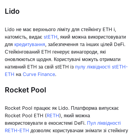
Lido
Lido не має верхнього ліміту для стейкінгу ETH і,
натомість, видає
stETH
, який можна використовувати
для
кредитування
, забезпечення та інших цілей DeFi.
Стейкінгований ETH генерує винагороди, які
оновлюються щодня. Користувачі можуть отримати
нативний ETH за свій stETH із
пулу ліквідності stETH-
ETH
на
Curve Finance
.
Rocket Pool
Rocket Pool працює як Lido. Платформа випускає
Rocket Pool ETH (
RETH
), який можна
використовувати в екосистемі DeFi.
Пул ліквідності
RETH-ETH
дозволяє користувачам знімати зі стейкінгу