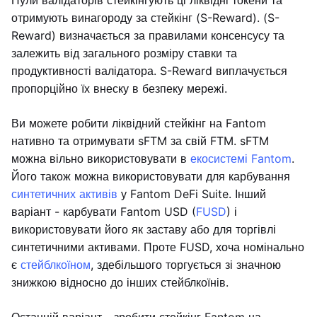
Пули валідаторів стейкінгують ці ліквідні токени та
отримують винагороду за стейкінг (S-Reward). (S-
Reward) визначається за правилами консенсусу та
залежить від загального розміру ставки та
продуктивності валідатора. S-Reward виплачується
пропорційно їх внеску в безпеку мережі.
Ви можете робити ліквідний стейкінг на Fantom
нативно та отримувати sFTM за свій FTM. sFTM
можна вільно використовувати в
екосистемі Fantom
.
Його також можна використовувати для карбування
синтетичних активів
у Fantom DeFi Suite. Інший
варіант - карбувати Fantom USD (
FUSD
) і
використовувати його як заставу або для торгівлі
синтетичними активами. Проте FUSD, хоча номінально
є
стейблкоїном
, здебільшого торгується зі значною
знижкою відносно до інших стейблкоїнів.