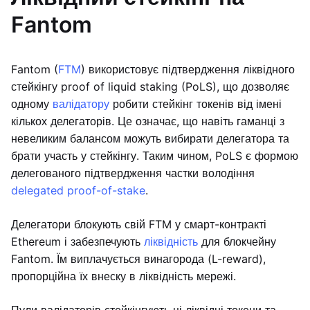
Fantom
Fantom (
FTM
) використовує підтвердження ліквідного
стейкінгу proof of liquid staking (PoLS), що дозволяє
одному
валідатору
робити стейкінг токенів від імені
кількох делегаторів. Це означає, що навіть гаманці з
невеликим балансом можуть вибирати делегатора та
брати участь у стейкінгу. Таким чином, PoLS є формою
делегованого підтвердження частки володіння
delegated proof-of-stake
.
Делегатори блокують свій FTM у смарт-контракті
Ethereum і забезпечують
ліквідність
для блокчейну
Fantom. Їм виплачується винагорода (L-reward),
пропорційна їх внеску в ліквідність мережі.