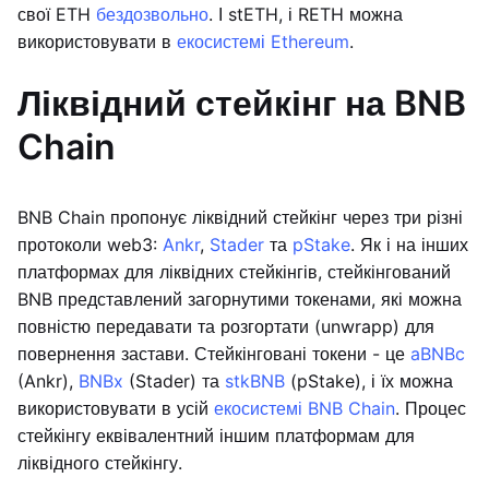
свої ETH
бездозвольно
. І stETH, і RETH можна
використовувати в
екосистемі Ethereum
.
Ліквідний стейкінг на BNB
Chain
BNB Chain пропонує ліквідний стейкінг через три різні
протоколи web3:
Ankr
,
Stader
та
pStake
. Як і на інших
платформах для ліквідних стейкінгів, стейкінгований
BNB представлений загорнутими токенами, які можна
повністю передавати та розгортати (unwrapp) для
повернення застави. Стейкінговані токени - це
aBNBc
(Ankr),
BNBx
(Stader) та
stkBNB
(pStake), і їх можна
використовувати в усій
екосистемі BNB Chain
. Процес
стейкінгу еквівалентний іншим платформам для
ліквідного стейкінгу.