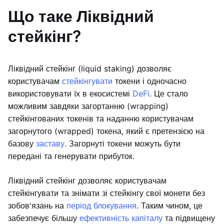
Що таке Ліквідний
стейкінг?
Ліквідний стейкінг (liquid staking) дозволяє
користувачам
стейкінгувати
токени і одночасно
використовувати їх в екосистемі
DeFi
. Це стало
можливим завдяки загортанню (wrapping)
стейкінгованих токенів та наданню користувачам
загорнутого (wrapped) токена, який є претензією на
базову
заставу
. Загорнуті токени можуть бути
передані та генерувати прибуток.
Ліквідний стейкінг дозволяє користувачам
стейкінгувати та знімати зі стейкінгу свої монети без
зобов'язань на
період блокування
. Таким чином, це
забезпечує більшу
ефективність капіталу
та підвищену