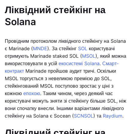
Ліквідний стейкінг на
Solana
Провідним протоколом ліквідного стейкінгу на Solana
є Marinade (
MNDE
). За стейкінг
SOL
користувачі
отримують Marinade staked SOL (
MSOL
), який можна
використовувати в усій
екосистемі Solana
.
Смарт-
контракт
Marinade пройшов аудит тричі. Оскільки
MSOL торгується з невеликою премією до SOL,
стейкінгований MSOL поступово зростає у ціні з
кожною
епохою
. Таким чином, через деякий час
користувачі можуть зняти зі стейкінгу більше SOL, ніж
вони спочатку внесли. Іншими варіантами ліквідного
стейкінгу на Solana є Socean (
SCNSOL
) та
Raydium
.
Ліквідний стейкінг на