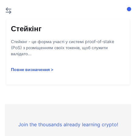
Стейкінг
Стейкінг - це форма участі у системі proof-of-stake
(PoS) з розміщенням своїх токенів, щоб служити
валідато...
Повне визначення
>
Join the thousands already learning crypto!