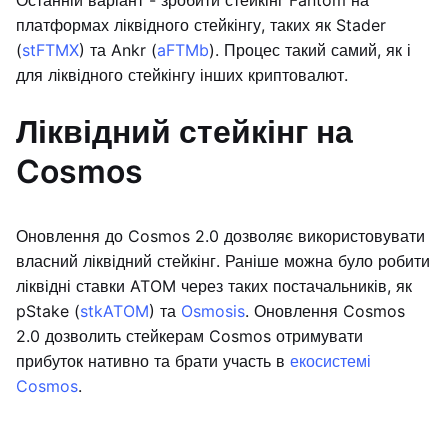
Останній варіант - зробити стейкінг Fantom на
платформах ліквідного стейкінгу, таких як Stader
(
stFTMX
) та Ankr (
aFTMb
). Процес такий самий, як і
для ліквідного стейкінгу інших криптовалют.
Ліквідний стейкінг на
Cosmos
Оновлення до Cosmos 2.0 дозволяє використовувати
власний ліквідний стейкінг. Раніше можна було робити
ліквідні ставки ATOM через таких постачальників, як
pStake (
stkATOM
) та
Osmosis
. Оновлення Cosmos
2.0 дозволить стейкерам Cosmos отримувати
прибуток нативно та брати участь в
екосистемі
Cosmos
.