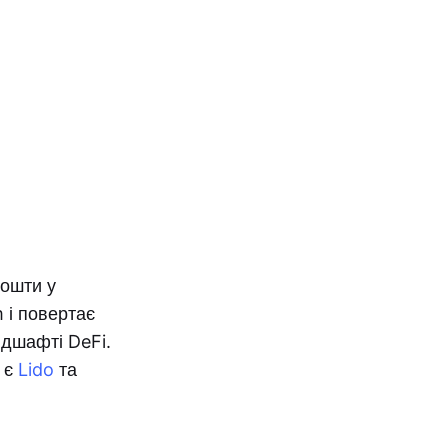
кошти у
 і повертає
ндшафті DeFi.
 є
Lido
та