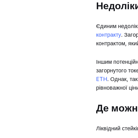
Недоліки
Єдиним недоліко
контракту
. Заго
контрактом, яки
Іншим потенційн
загорнутого ток
ETH
. Однак, та
рівноважної цін
Де можна
Ліквідний стейк