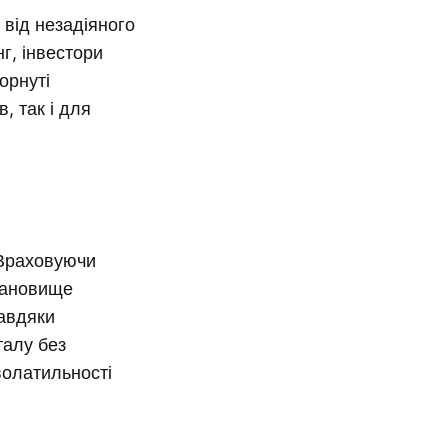
 від незадіяного
г, інвестори
орнуті
, так і для
 Враховуючи
тановище
Завдяки
талу без
волатильності