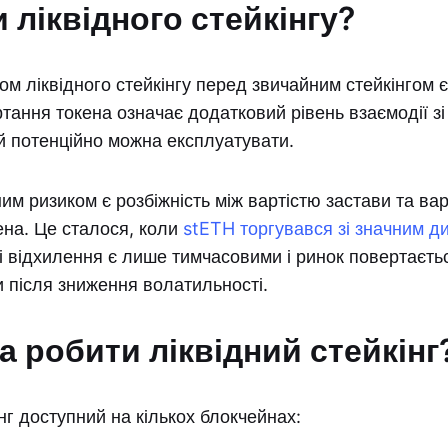
 ліквідного стейкінгу?
м ліквідного стейкінгу перед звичайним стейкінгом 
ртання токена означає додатковий рівень взаємодії зі
й потенційно можна експлуатувати.
им ризиком є розбіжність між вартістю застави та ва
ена. Це сталося, коли
stETH торгувався зі значним д
кі відхилення є лише тимчасовими і ринок повертаєть
и після зниження волатильності.
 робити ліквідний стейкінг
інг доступний на кількох блокчейнах: