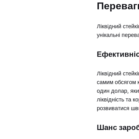
Переваги
Ліквідний стейкі
унікальні перев
Ефективніс
Ліквідний стейк
самим обсягом к
один долар, яки
ліквідність та 
розвиватися шв
Шанс заро