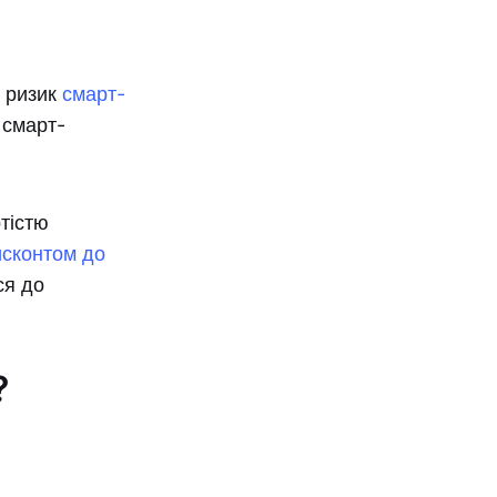
є ризик
смарт-
 смарт-
ртістю
исконтом до
ся до
?