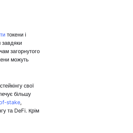
ати
токени і
 завдяки
чам загорнутого
окени можуть
стейкінгу свої
печує більшу
of-stake
,
у та DeFi. Крім