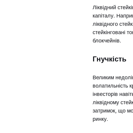
Ліквідний стейк
капіталу. Напри
ліквідного стей
стейкінговані то
блокчейнів.
Гнучкість
Великим недолік
волатильність 
інвесторів навіт
ліквідному стей
затримок, що м
ринку.