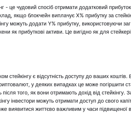
інг - це чудовий спосіб отримати додатковий прибуток
клад, якщо блокчейн виплачує X% прибутку за стейкін
кінгу можуть додати Y% прибутку, використовуючи заг
кени як прибуткові активи. Це вигідно як для стейкерів
ом стейкінгу є відсутність доступу до ваших коштів.
криптовалют, у деяких випадках це може погіршити с
ь після того, як вони отримають дохід від стейкінгу. 
кінгу інвестори можуть отримати доступ до свого капі
оже виявитися життєво важливим у часи підвищеної 