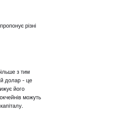
 пропонує різні
більше з тим
й долар - це
нижує його
локчейнів можуть
капіталу.