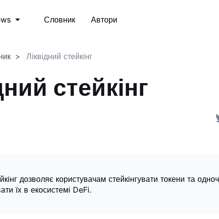
Словник
Автори
ews
ник
Ліквідний стейкінг
дний стейкінг
ейкінг дозволяє користувачам стейкінгувати токени та одно
ати їх в екосистемі DeFi.