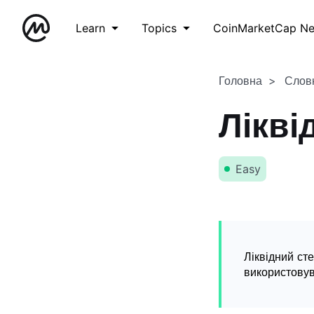
Learn
Topics
CoinMarketCap N
Головна
Слов
Лікві
Easy
Ліквідний ст
використовув