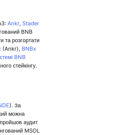
b3:
Ankr
,
Stader
інгований BNB
и та розгортати
c
(Ankr),
BNBx
стемі BNB
ного стейкінгу.
NDE
). За
який можна
пройшов аудит
кінгований MSOL