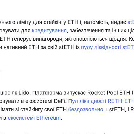
хнього ліміту для стейкінгу ETH і, натомість, видає
st
товувати для
кредитування
, забезпечення та інших ці
 ETH генерує винагороди, які оновлюються щодня. Ко
 нативний ETH за свій stETH із
пулу ліквідності st
l
ацює як Lido. Платформа випускає Rocket Pool ETH (
овувати в екосистемі DeFi.
Пул ліквідності RETH-ET
імати зі стейкінгу свої ETH
бездозвольно
. І stETH, 
и в
екосистемі Ethereum
.