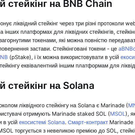
й стейкінг на BNB Chain
нує ліквідний стейкінг через три різні протоколи we
 на інших платформах для ліквідних стейкінгів, стейк
агорнутими токенами, які можна повністю передават
овернення застави. Стейкінговані токени - це
aBNB
BNB
(pStake), і їх можна використовувати в усій
екоси
стейкінгу еквівалентний іншим платформам для ліквід
й стейкінг на Solana
колом ліквідного стейкінгу на Solana є Marinade (
M
истувачі отримують Marinade staked SOL (
MSOL
), 
 в усій
екосистемі Solana
.
Смарт-контракт
Marinade 
 MSOL торгується з невеликою премією до SOL, стей