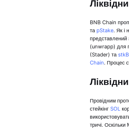
Ліквідни
BNB Chain пропо
та
pStake
. Як і
представлений з
(unwrapp) для п
(Stader) та
stk
Chain
. Процес 
Ліквідни
Провідним прото
стейкінг
SOL
кор
використовувати
тричі. Оскільки