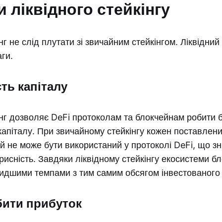
 ліквідного стейкінгу
нг не слід плутати зі звичайним стейкінгом. Ліквідний
аги.
ть капіталу
інг дозволяє DeFi протоколам та блокчейнам робити 
апіталу. При звичайному стейкінгу кожен поставлени
й не може бути використаний у протоколі DeFi, що з
корисність. Завдяки ліквідному стейкінгу екосистеми б
идшими темпами з тим самим обсягом інвестованого 
бити прибуток