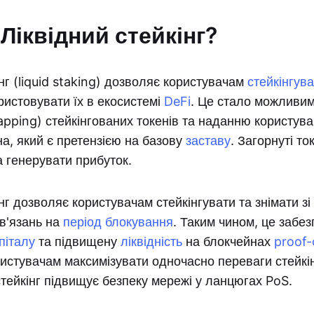
Ліквідний стейкінг?
інг (liquid staking) дозволяє користувачам
стейкінгув
истовувати їх в екосистемі
DeFi
. Це стало можливим
pping) стейкінгованих токенів та наданню користува
а, який є претензією на базову
заставу
. Загорнуті т
а генерувати прибуток.
нг дозволяє користувачам стейкінгувати та знімати зі 
в'язань на
період блокування
. Таким чином, це забез
піталу
та підвищену
ліквідність
на блокчейнах
proof-
стувачам максимізувати одночасно переваги стейкінг
 стейкінг підвищує безпеку мережі у ланцюгах PoS.