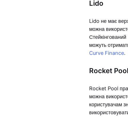
Lido
Lido не має вер
можна викорис
Стейкінгований
можуть отримати
Curve Finance
.
Rocket Poo
Rocket Pool пр
можна використ
користувачам зн
використовуват