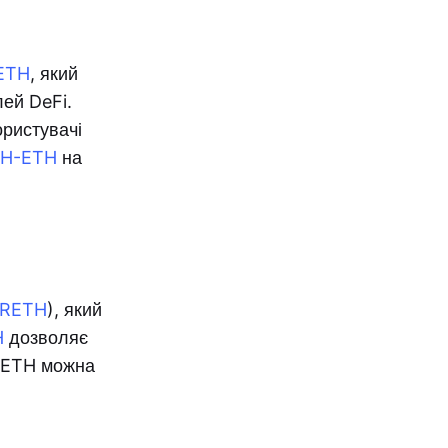
ETH
, який
лей DeFi.
ристувачі
ETH-ETH
на
RETH
), який
H
дозволяє
і RETH можна