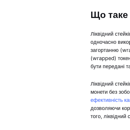
Що таке 
Ліквідний стейк
одночасно викор
загортанню (wra
(wrapped) токен
бути передані т
Ліквідний стейкі
монети без зобо
ефективність ка
дозволяючи кори
того, ліквідний