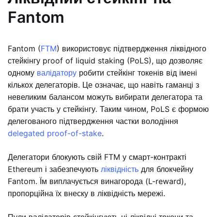
Fantom
Fantom (
FTM
) використовує підтвердження ліквідного
стейкінгу proof of liquid staking (PoLS), що дозволяє
одному
валідатору
робити стейкінг токенів від імені
кількох делегаторів. Це означає, що навіть гаманці з
невеликим балансом можуть вибирати делегатора та
брати участь у стейкінгу. Таким чином, PoLS є формою
делегованого підтвердження частки володіння
delegated proof-of-stake
.
Делегатори блокують свій FTM у смарт-контракті
Ethereum і забезпечують
ліквідність
для блокчейну
Fantom. Їм виплачується винагорода (L-reward),
пропорційна їх внеску в ліквідність мережі.