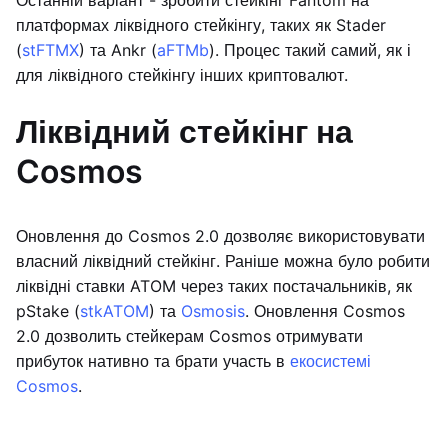
Останній варіант - зробити стейкінг Fantom на
платформах ліквідного стейкінгу, таких як Stader
(
stFTMX
) та Ankr (
aFTMb
). Процес такий самий, як і
для ліквідного стейкінгу інших криптовалют.
Ліквідний стейкінг на
Cosmos
Оновлення до Cosmos 2.0 дозволяє використовувати
власний ліквідний стейкінг. Раніше можна було робити
ліквідні ставки ATOM через таких постачальників, як
pStake (
stkATOM
) та
Osmosis
. Оновлення Cosmos
2.0 дозволить стейкерам Cosmos отримувати
прибуток нативно та брати участь в
екосистемі
Cosmos
.