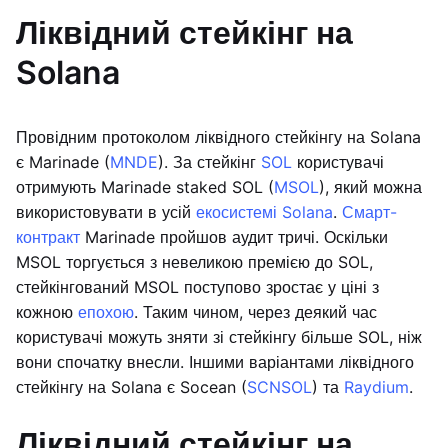
Ліквідний стейкінг на
Solana
Провідним протоколом ліквідного стейкінгу на Solana
є Marinade (
MNDE
). За стейкінг
SOL
користувачі
отримують Marinade staked SOL (
MSOL
), який можна
використовувати в усій
екосистемі Solana
.
Смарт-
контракт
Marinade пройшов аудит тричі. Оскільки
MSOL торгується з невеликою премією до SOL,
стейкінгований MSOL поступово зростає у ціні з
кожною
епохою
. Таким чином, через деякий час
користувачі можуть зняти зі стейкінгу більше SOL, ніж
вони спочатку внесли. Іншими варіантами ліквідного
стейкінгу на Solana є Socean (
SCNSOL
) та
Raydium
.
Ліквідний стейкінг на