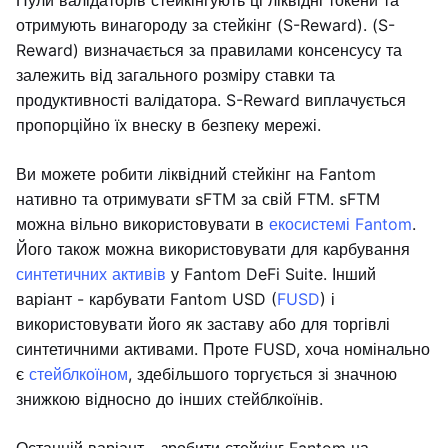
Пули валідаторів стейкінгують ці ліквідні токени та
отримують винагороду за стейкінг (S-Reward). (S-
Reward) визначається за правилами консенсусу та
залежить від загального розміру ставки та
продуктивності валідатора. S-Reward виплачується
пропорційно їх внеску в безпеку мережі.
Ви можете робити ліквідний стейкінг на Fantom
нативно та отримувати sFTM за свій FTM. sFTM
можна вільно використовувати в
екосистемі Fantom
.
Його також можна використовувати для карбування
синтетичних активів
у Fantom DeFi Suite. Інший
варіант - карбувати Fantom USD (
FUSD
) і
використовувати його як заставу або для торгівлі
синтетичними активами. Проте FUSD, хоча номінально
є
стейблкоїном
, здебільшого торгується зі значною
знижкою відносно до інших стейблкоїнів.