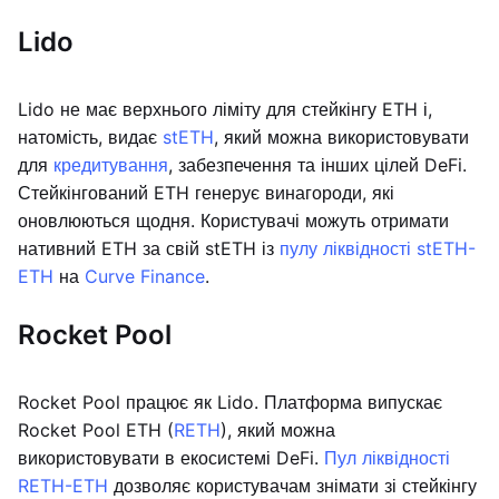
Lido
Lido не має верхнього ліміту для стейкінгу ETH і,
натомість, видає
stETH
, який можна використовувати
для
кредитування
, забезпечення та інших цілей DeFi.
Стейкінгований ETH генерує винагороди, які
оновлюються щодня. Користувачі можуть отримати
нативний ETH за свій stETH із
пулу ліквідності stETH-
ETH
на
Curve Finance
.
Rocket Pool
Rocket Pool працює як Lido. Платформа випускає
Rocket Pool ETH (
RETH
), який можна
використовувати в екосистемі DeFi.
Пул ліквідності
RETH-ETH
дозволяє користувачам знімати зі стейкінгу