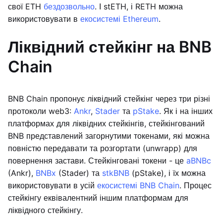
свої ETH
бездозвольно
. І stETH, і RETH можна
використовувати в
екосистемі Ethereum
.
Ліквідний стейкінг на BNB
Chain
BNB Chain пропонує ліквідний стейкінг через три різні
протоколи web3:
Ankr
,
Stader
та
pStake
. Як і на інших
платформах для ліквідних стейкінгів, стейкінгований
BNB представлений загорнутими токенами, які можна
повністю передавати та розгортати (unwrapp) для
повернення застави. Стейкінговані токени - це
aBNBc
(Ankr),
BNBx
(Stader) та
stkBNB
(pStake), і їх можна
використовувати в усій
екосистемі BNB Chain
. Процес
стейкінгу еквівалентний іншим платформам для
ліквідного стейкінгу.