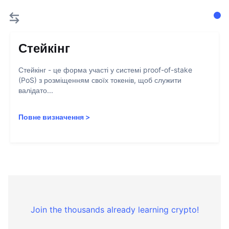
Стейкінг
Стейкінг - це форма участі у системі proof-of-stake
(PoS) з розміщенням своїх токенів, щоб служити
валідато...
Повне визначення
>
Join the thousands already learning crypto!