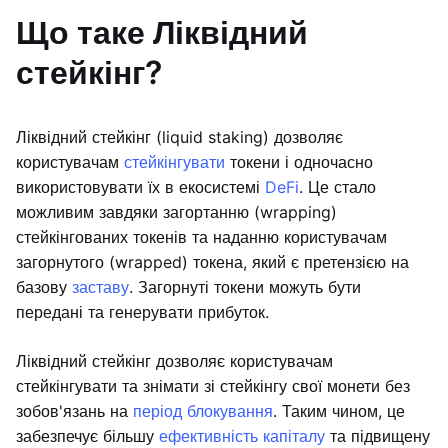
Що таке Ліквідний
стейкінг?
Ліквідний стейкінг (liquid staking) дозволяє
користувачам
стейкінгувати
токени і одночасно
використовувати їх в екосистемі
DeFi
. Це стало
можливим завдяки загортанню (wrapping)
стейкінгованих токенів та наданню користувачам
загорнутого (wrapped) токена, який є претензією на
базову
заставу
. Загорнуті токени можуть бути
передані та генерувати прибуток.
Ліквідний стейкінг дозволяє користувачам
стейкінгувати та знімати зі стейкінгу свої монети без
зобов'язань на
період блокування
. Таким чином, це
забезпечує більшу
ефективність капіталу
та підвищену