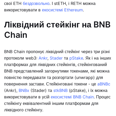
свої ETH
бездозвольно
. І stETH, і RETH можна
використовувати в
екосистемі Ethereum
.
Ліквідний стейкінг на BNB
Chain
BNB Chain пропонує ліквідний стейкінг через три різні
протоколи web3:
Ankr
,
Stader
та
pStake
. Як і на інших
платформах для ліквідних стейкінгів, стейкінгований
BNB представлений загорнутими токенами, які можна
повністю передавати та розгортати (unwrapp) для
повернення застави. Стейкінговані токени - це
aBNBc
(Ankr),
BNBx
(Stader) та
stkBNB
(pStake), і їх можна
використовувати в усій
екосистемі BNB Chain
. Процес
стейкінгу еквівалентний іншим платформам для
ліквідного стейкінгу.