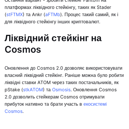
Останній варіант - зробити стейкінг Fantom на
платформах ліквідного стейкінгу, таких як Stader
(
stFTMX
) та Ankr (
aFTMb
). Процес такий самий, як і
для ліквідного стейкінгу інших криптовалют.
Ліквідний стейкінг на
Cosmos
Оновлення до Cosmos 2.0 дозволяє використовувати
власний ліквідний стейкінг. Раніше можна було робити
ліквідні ставки ATOM через таких постачальників, як
pStake (
stkATOM
) та
Osmosis
. Оновлення Cosmos
2.0 дозволить стейкерам Cosmos отримувати
прибуток нативно та брати участь в
екосистемі
Cosmos
.