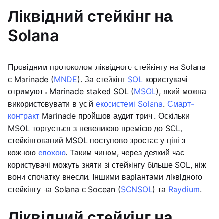
Ліквідний стейкінг на
Solana
Провідним протоколом ліквідного стейкінгу на Solana
є Marinade (
MNDE
). За стейкінг
SOL
користувачі
отримують Marinade staked SOL (
MSOL
), який можна
використовувати в усій
екосистемі Solana
.
Смарт-
контракт
Marinade пройшов аудит тричі. Оскільки
MSOL торгується з невеликою премією до SOL,
стейкінгований MSOL поступово зростає у ціні з
кожною
епохою
. Таким чином, через деякий час
користувачі можуть зняти зі стейкінгу більше SOL, ніж
вони спочатку внесли. Іншими варіантами ліквідного
стейкінгу на Solana є Socean (
SCNSOL
) та
Raydium
.
Ліквідний стейкінг на