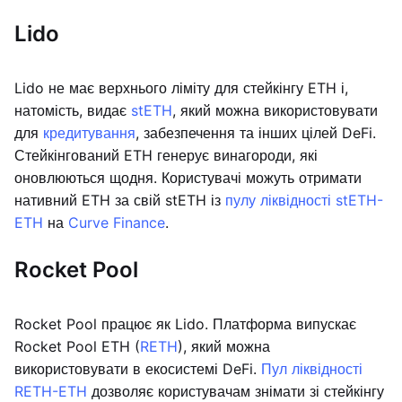
Lido
Lido не має верхнього ліміту для стейкінгу ETH і,
натомість, видає
stETH
, який можна використовувати
для
кредитування
, забезпечення та інших цілей DeFi.
Стейкінгований ETH генерує винагороди, які
оновлюються щодня. Користувачі можуть отримати
нативний ETH за свій stETH із
пулу ліквідності stETH-
ETH
на
Curve Finance
.
Rocket Pool
Rocket Pool працює як Lido. Платформа випускає
Rocket Pool ETH (
RETH
), який можна
використовувати в екосистемі DeFi.
Пул ліквідності
RETH-ETH
дозволяє користувачам знімати зі стейкінгу