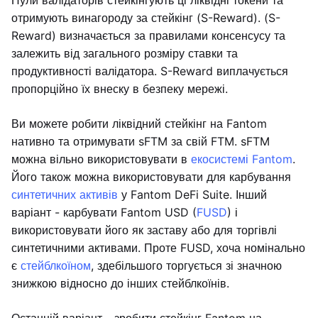
Пули валідаторів стейкінгують ці ліквідні токени та
отримують винагороду за стейкінг (S-Reward). (S-
Reward) визначається за правилами консенсусу та
залежить від загального розміру ставки та
продуктивності валідатора. S-Reward виплачується
пропорційно їх внеску в безпеку мережі.
Ви можете робити ліквідний стейкінг на Fantom
нативно та отримувати sFTM за свій FTM. sFTM
можна вільно використовувати в
екосистемі Fantom
.
Його також можна використовувати для карбування
синтетичних активів
у Fantom DeFi Suite. Інший
варіант - карбувати Fantom USD (
FUSD
) і
використовувати його як заставу або для торгівлі
синтетичними активами. Проте FUSD, хоча номінально
є
стейблкоїном
, здебільшого торгується зі значною
знижкою відносно до інших стейблкоїнів.