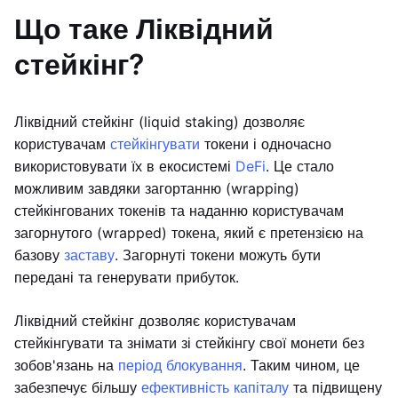
Що таке Ліквідний
стейкінг?
Ліквідний стейкінг (liquid staking) дозволяє
користувачам
стейкінгувати
токени і одночасно
використовувати їх в екосистемі
DeFi
. Це стало
можливим завдяки загортанню (wrapping)
стейкінгованих токенів та наданню користувачам
загорнутого (wrapped) токена, який є претензією на
базову
заставу
. Загорнуті токени можуть бути
передані та генерувати прибуток.
Ліквідний стейкінг дозволяє користувачам
стейкінгувати та знімати зі стейкінгу свої монети без
зобов'язань на
період блокування
. Таким чином, це
забезпечує більшу
ефективність капіталу
та підвищену