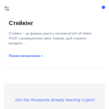
Стейкінг
Стейкінг - це форма участі у системі proof-of-stake
(PoS) з розміщенням своїх токенів, щоб служити
валідато...
Повне визначення
>
Join the thousands already learning crypto!