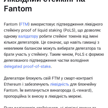
Fantom
Fantom (
FTM
) використовує підтвердження ліквідного
стейкінгу proof of liquid staking (PoLS), що дозволяє
одному
валідатору
робити стейкінг токенів від імені
кількох делегаторів. Це означає, що навіть гаманці з
невеликим балансом можуть вибирати делегатора та
брати участь у стейкінгу. Таким чином, PoLS є формою
делегованого підтвердження частки володіння
delegated proof-of-stake
.
Делегатори блокують свій FTM у смарт-контракті
Ethereum і забезпечують
ліквідність
для блокчейну
Fantom. Їм виплачується винагорода (L-reward),
пропорційна їх внеску в ліквідність мережі.