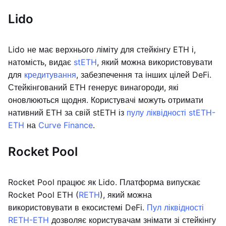
Lido
Lido не має верхнього ліміту для стейкінгу ETH і,
натомість, видає
stETH
, який можна використовувати
для
кредитування
, забезпечення та інших цілей DeFi.
Стейкінгований ETH генерує винагороди, які
оновлюються щодня. Користувачі можуть отримати
нативний ETH за свій stETH із
пулу ліквідності stETH-
ETH
на
Curve Finance
.
Rocket Pool
Rocket Pool працює як Lido. Платформа випускає
Rocket Pool ETH (
RETH
), який можна
використовувати в екосистемі DeFi.
Пул ліквідності
RETH-ETH
дозволяє користувачам знімати зі стейкінгу