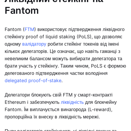
Fantom
Fantom (
FTM
) використовує підтвердження ліквідного
стейкінгу proof of liquid staking (PoLS), що дозволяє
одному
валідатору
робити стейкінг токенів від імені
кількох делегаторів. Це означає, що навіть гаманці з
невеликим балансом можуть вибирати делегатора та
брати участь у стейкінгу. Таким чином, PoLS є формою
делегованого підтвердження частки володіння
delegated proof-of-stake
.
Делегатори блокують свій FTM у смарт-контракті
Ethereum і забезпечують
ліквідність
для блокчейну
Fantom. Їм виплачується винагорода (L-reward),
пропорційна їх внеску в ліквідність мережі.