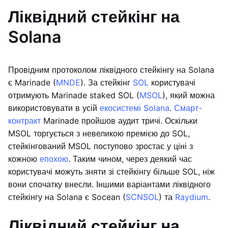
Ліквідний стейкінг на
Solana
Провідним протоколом ліквідного стейкінгу на Solana
є Marinade (
MNDE
). За стейкінг
SOL
користувачі
отримують Marinade staked SOL (
MSOL
), який можна
використовувати в усій
екосистемі Solana
.
Смарт-
контракт
Marinade пройшов аудит тричі. Оскільки
MSOL торгується з невеликою премією до SOL,
стейкінгований MSOL поступово зростає у ціні з
кожною
епохою
. Таким чином, через деякий час
користувачі можуть зняти зі стейкінгу більше SOL, ніж
вони спочатку внесли. Іншими варіантами ліквідного
стейкінгу на Solana є Socean (
SCNSOL
) та
Raydium
.
Ліквідний стейкінг на