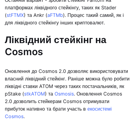
Останній варіант - зробити стейкінг Fantom на
платформах ліквідного стейкінгу, таких як Stader
(
stFTMX
) та Ankr (
aFTMb
). Процес такий самий, як і
для ліквідного стейкінгу інших криптовалют.
Ліквідний стейкінг на
Cosmos
Оновлення до Cosmos 2.0 дозволяє використовувати
власний ліквідний стейкінг. Раніше можна було робити
ліквідні ставки ATOM через таких постачальників, як
pStake (
stkATOM
) та
Osmosis
. Оновлення Cosmos
2.0 дозволить стейкерам Cosmos отримувати
прибуток нативно та брати участь в
екосистемі
Cosmos
.