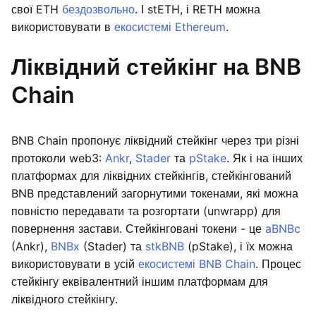
свої ETH
бездозвольно
. І stETH, і RETH можна
використовувати в
екосистемі Ethereum
.
Ліквідний стейкінг на BNB
Chain
BNB Chain пропонує ліквідний стейкінг через три різні
протоколи web3:
Ankr
,
Stader
та
pStake
. Як і на інших
платформах для ліквідних стейкінгів, стейкінгований
BNB представлений загорнутими токенами, які можна
повністю передавати та розгортати (unwrapp) для
повернення застави. Стейкінговані токени - це
aBNBc
(Ankr),
BNBx
(Stader) та
stkBNB
(pStake), і їх можна
використовувати в усій
екосистемі BNB Chain
. Процес
стейкінгу еквівалентний іншим платформам для
ліквідного стейкінгу.