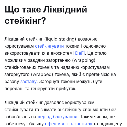
Що таке Ліквідний
стейкінг?
Ліквідний стейкінг (liquid staking) дозволяє
користувачам
стейкінгувати
токени і одночасно
використовувати їх в екосистемі
DeFi
. Це стало
можливим завдяки загортанню (wrapping)
стейкінгованих токенів та наданню користувачам
загорнутого (wrapped) токена, який є претензією на
базову
заставу
. Загорнуті токени можуть бути
передані та генерувати прибуток.
Ліквідний стейкінг дозволяє користувачам
стейкінгувати та знімати зі стейкінгу свої монети без
зобов'язань на
період блокування
. Таким чином, це
забезпечує більшу
ефективність капіталу
та підвищену