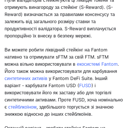
Пули валідаторів стейкінгують ці ліквідні токени та
отримують винагороду за стейкінг (S-Reward). (S-
Reward) визначається за правилами консенсусу та
залежить від загального розміру ставки та
продуктивності валідатора. S-Reward виплачується
пропорційно їх внеску в безпеку мережі.
Ви можете робити ліквідний стейкінг на Fantom
нативно та отримувати sFTM за свій FTM. sFTM
можна вільно використовувати в
екосистемі Fantom
.
Його також можна використовувати для карбування
синтетичних активів
у Fantom DeFi Suite. Інший
варіант - карбувати Fantom USD (
FUSD
) і
використовувати його як заставу або для торгівлі
синтетичними активами. Проте FUSD, хоча номінально
є
стейблкоїном
, здебільшого торгується зі значною
знижкою відносно до інших стейблкоїнів.