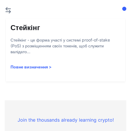
Стейкінг
Стейкінг - це форма участі у системі proof-of-stake
(PoS) з розміщенням своїх токенів, щоб служити
валідато...
Повне визначення
>
Join the thousands already learning crypto!