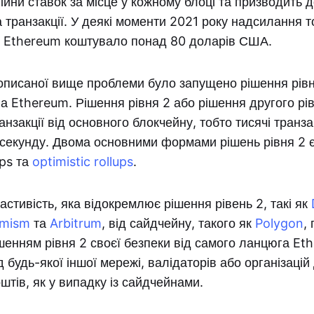
ійни ставок за місце у кожному блоці та призводить д
а транзакції. У деякі моменти 2021 року надсилання т
і Ethereum коштувало понад 80 доларів США.
описаної вище проблеми було запущено рішення рівн
а Ethereum. Рішення рівня 2 або рішення другого р
анзакції від основного блокчейну, тобто тисячі транз
 секунду. Двома основними формами рішень рівня 2 є
ups та
optimistic rollups
.
стивість, яка відокремлює рішення рівень 2, такі як
imism
та
Arbitrum
, від сайдчейну, такого як
Polygon
,
шенням рівня 2 своєї безпеки від самого ланцюга Eth
д будь-якої іншої мережі, валідаторів або організацій
штів, як у випадку із сайдчейнами.