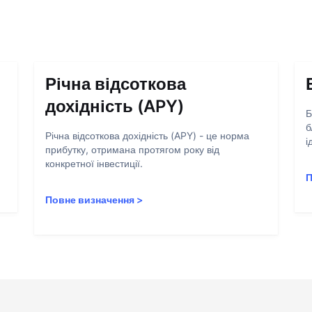
Річна відсоткова
дохідність (APY)
Б
б
Річна відсоткова дохідність (APY) - це норма
і
прибутку, отримана протягом року від
конкретної інвестиції.
П
Повне визначення
>