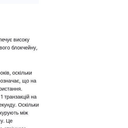
печує високу
вого блокчейну,
оків, оскільки
 означає, що на
ористання.
1 транзакцій на
екунду. Оскільки
нкурують між
су. Це