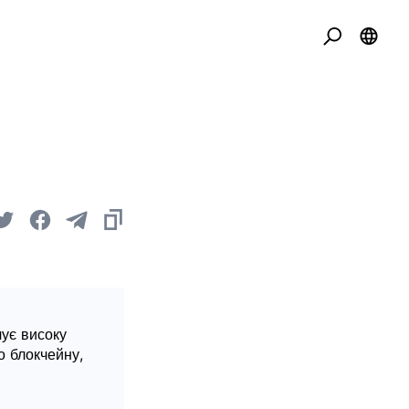
чує високу
о блокчейну,