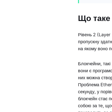
Що таке 
Рівень 2 (Layer
пропускну здатн
на якому воно 
Блокчейни, такі 
вони є програмо
них можна створ
Проблема Ethere
секунду, у порі
блокчейн стає п
собою за те, що