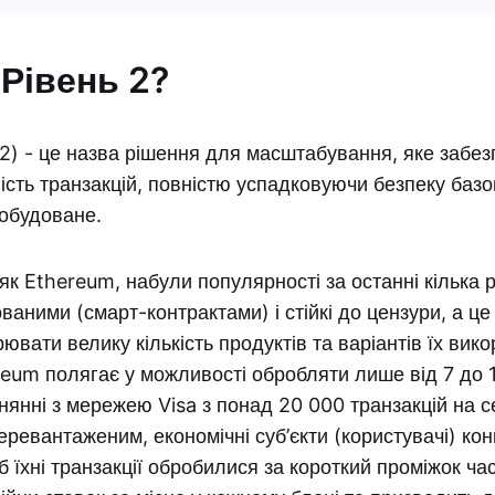
Рівень 2?
 2) - це назва рішення для масштабування, яке забез
ість транзакцій, повністю успадковуючи безпеку базо
побудоване.
як Ethereum, набули популярності за останні кілька р
ваними (смарт-контрактами) і стійкі до цензури, а це
ювати велику кількість продуктів та варіантів їх вик
um полягає у можливості обробляти лише від 7 до 1
внянні з мережею Visa з понад 20 000 транзакцій на с
еревантаженим, економічні суб’єкти (користувачі) ко
б їхні транзакції обробилися за короткий проміжок ча