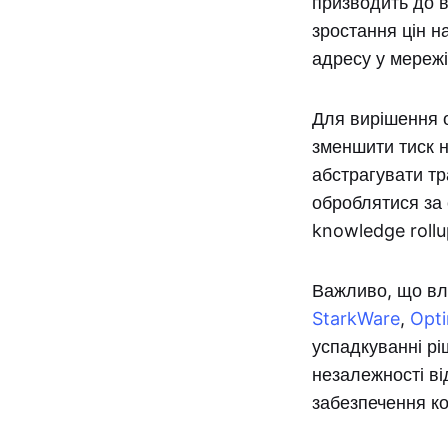
призводить до в
зростання цін н
адресу у мереж
Для вирішення 
зменшити тиск н
абстрагувати тр
оброблятися за
knowledge roll
Важливо, що вла
StarkWare
,
Opt
успадкуванні рі
незалежності ві
забезпечення ко