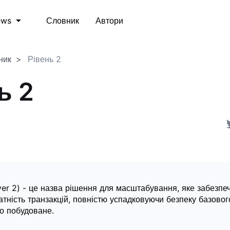
Словник
Автори
ews
ник
Рівень 2
ь 2
yer 2) - це назва рішення для масштабування, яке забезпе
атність транзакцій, повністю успадковуючи безпеку базовог
о побудоване.