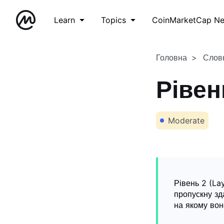
Learn
Topics
CoinMarketCap N
Головна
Слов
Рівен
Moderate
Рівень 2 (La
пропускну зд
на якому вон