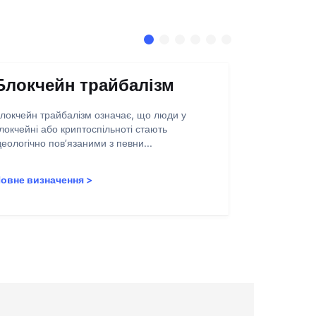
Блокчейн трайбалізм
Абстра
запису
локчейн трайбалізм означає, що люди у
локчейні або криптоспільноті стають
Абстракція о
деологічно пов’язаними з певни...
полегшення 
користувачів
овне визначення
>
Повне визн