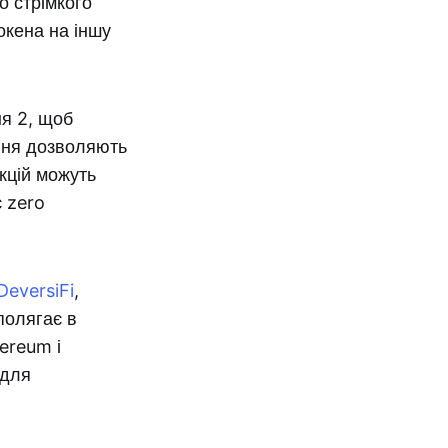
о стрімкого
окена на іншу
я 2, щоб
івня дозволяють
акцій можуть
 zero
DeversiFi
,
 полягає в
ereum і
 для