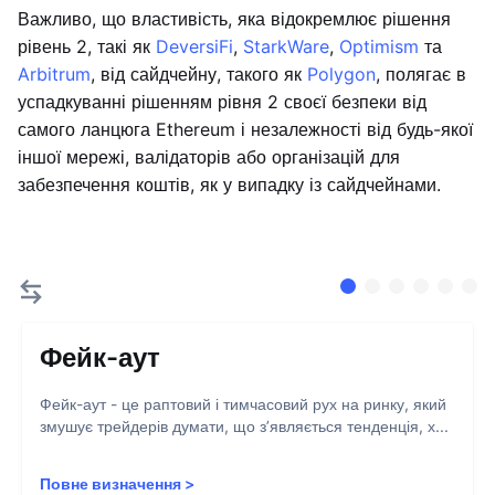
Важливо, що властивість, яка відокремлює рішення
рівень 2, такі як
DeversiFi
,
StarkWare
,
Optimism
та
Arbitrum
, від сайдчейну, такого як
Polygon
, полягає в
успадкуванні рішенням рівня 2 своєї безпеки від
самого ланцюга Ethereum і незалежності від будь-якої
іншої мережі, валідаторів або організацій для
забезпечення коштів, як у випадку із сайдчейнами.
Фейк-аут
Фейк-аут - це раптовий і тимчасовий рух на ринку, який
змушує трейдерів думати, що з’являється тенденція, х...
Повне визначення
>