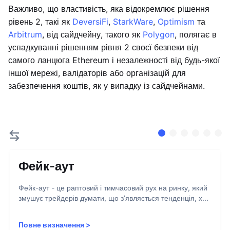
Важливо, що властивість, яка відокремлює рішення
рівень 2, такі як
DeversiFi
,
StarkWare
,
Optimism
та
Arbitrum
, від сайдчейну, такого як
Polygon
, полягає в
успадкуванні рішенням рівня 2 своєї безпеки від
самого ланцюга Ethereum і незалежності від будь-якої
іншої мережі, валідаторів або організацій для
забезпечення коштів, як у випадку із сайдчейнами.
Фейк-аут
Фейк-аут - це раптовий і тимчасовий рух на ринку, який
змушує трейдерів думати, що з’являється тенденція, х...
Повне визначення
>