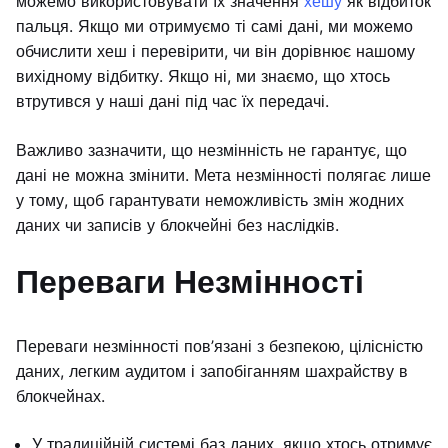
можемо використовувати їх значення
хешу
як відбиток
пальця. Якщо ми отримуємо ті самі дані, ми можемо
обчислити хеш і перевірити, чи він дорівнює нашому
вихідному відбитку. Якщо ні, ми знаємо, що хтось
втрутився у наші дані під час їх передачі.
Важливо зазначити, що незмінність не гарантує, що
дані не можна змінити. Мета незмінності полягає лише
у тому, щоб гарантувати неможливість змін жодних
даних чи записів у блокчейні без наслідків.
Переваги Незмінності
Переваги незмінності пов’язані з безпекою, цілісністю
даних, легким аудитом і запобіганням шахрайству в
блокчейнах.
У традиційній системі баз даних, якщо хтось отримує