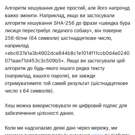
Алгоритм хешування дуже простий, але його напрочуд
важко змінити. Наприклад, якщо ви застосували
алгоритм хешування SHA-256 до фрази «швидка бура
лисиця перестрибує ледачого собаку», він поверне
256-бітне (64 символи) шістнадцяткове число,
наприклад
«ebc637e1a3b4902dce844b8c1e1014f11ccb0d4e0240
071aae71d453c3c509b5». Якщо ви застосували цей
алгоритм до будь-якого іншого рядка тексту
(наприклад, вашого пароля), ви завжди
отримуватимете той самий результат (шістнадцяткове
число з 64 символів).
Хеш можна використовувати як цифровий підпис для
забезпечення цілісності даних.
Коли ми надсилаємо деякі дані через мережу, ми