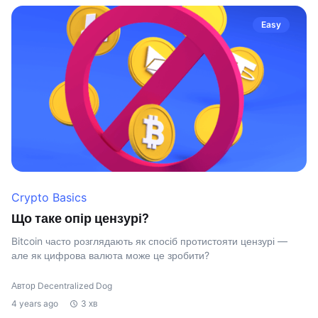
Easy
Crypto Basics
Що таке опір цензурі?
Bitcoin часто розглядають як спосіб протистояти цензурі —
але як цифрова валюта може це зробити?
Автор Decentralized Dog
4 years ago
3 хв