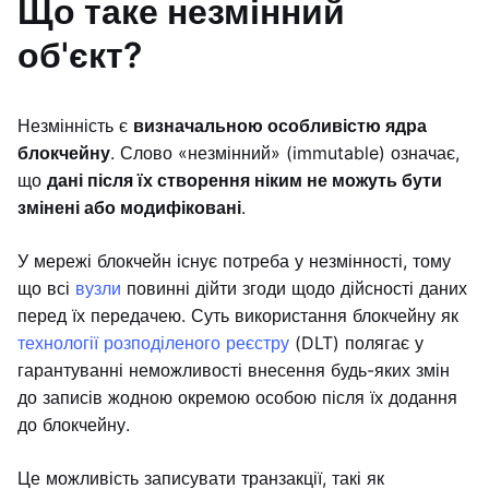
Що таке незмінний
об'єкт?
Незмінність є
визначальною особливістю ядра
блокчейну
. Слово «незмінний» (immutable) означає,
що
дані після їх створення ніким не можуть бути
змінені або модифіковані
.
У мережі блокчейн існує потреба у незмінності, тому
що всі
вузли
повинні дійти згоди щодо дійсності даних
перед їх передачею. Суть використання блокчейну як
технології розподіленого реєстру
(DLT) полягає у
гарантуванні неможливості внесення будь-яких змін
до записів жодною окремою особою після їх додання
до блокчейну.
Це можливість записувати транзакції, такі як