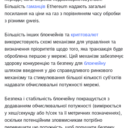
Більшість
гаманців
Ethereum надають загальні
посилання на ціни на газ з порівнянням часу обробки
з різними gweis.
Більшість інших блокчейнів та
криптовалют
використовують схожі механізми для управління та
визначення пріоритетів щодо того, яка транзакція буде
оброблена першою у мережі. Цей механізм забезпечує
здорову конкуренцію та безпеку для
блокчейну
шляхом введення у дію справедливого ринкового
механізму та стимулювання більшої кількості суб'єктів
надавати обчислювальні потужності мережі.
Безпека і стабільність блокчейну покращується з
додаванням обчислювальної потужності (вимірюється
у хеш/секунду або h/сек та її метричних позначеннях),
оскільки потенційним зловмисникам потрібно
перевищити цю потужність, щоб порушити безпеку