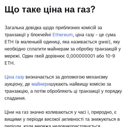
Що таке ціна на газ?
Загальна довідка щодо приблизних комісій за
транзакції у блокчейні
Ethereum
, ціна газу - це сума
ETH (в маленькій одиниці, яка називається gwei), яку
необхідно сплатити майнерам за обробку транзакцій у
мережі. Один гвей дорівнює 0,000000001 або 10-9
ETH.
Ціна газу
визначається за допомогою механізму
аукціону, де
майнери
шукають найвищу комісію за
транзакцію, а потім обробляють ці транзакції у порядку
спадання.
Ціни на газ значно коливаються у часі і, природно, є
вищими у періоди високої активності та знижуються в
періоди, коли мережа недовикористовується.