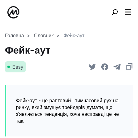
Головна
Словник
Фейк-аут
Фейк-аут
Easy
Фейк-аут - це раптовий і тимчасовий рух на
ринку, який змушує трейдерів думати, що
з’являється тенденція, хоча насправді це не
так.