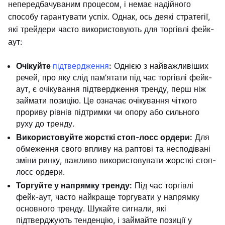
непередбачуваним процесом, і немає надійного
способу гарантувати успіх. Однак, ось деякі стратегії,
які трейдери часто використовують для торгівлі фейк-
аут:
Очікуйте
підтвердження
:
Однією з найважливіших
речей, про яку слід пам’ятати під час торгівлі фейк-
аут, є очікування підтвердження тренду, перш ніж
займати позицію. Це означає очікування чіткого
прориву рівнів підтримки чи опору або сильного
руху до тренду.
Використовуйте жорсткі стоп-лосс ордери:
Для
обмеження свого впливу на раптові та несподівані
зміни ринку, важливо використовувати жорсткі стоп-
лосс ордери.
Торгуйте у напрямку тренду:
Під час торгівлі
фейк-аут, часто найкраще торгувати у напрямку
основного тренду. Шукайте сигнали, які
підтверджують тенденцію, і займайте позиції у