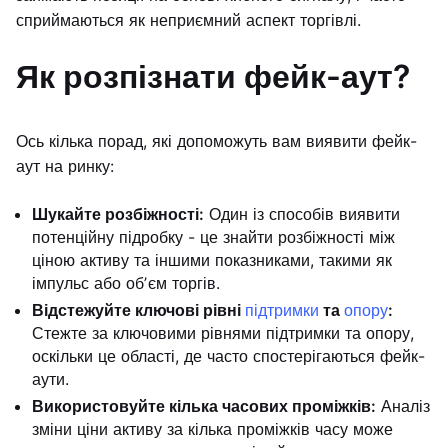
сприймаються як неприємний аспект торгівлі.
Як розпізнати фейк-аут?
Ось кілька порад, які допоможуть вам виявити фейк-
аут на ринку:
Шукайте розбіжності:
Один із способів виявити
потенційну підробку - це знайти розбіжності між
ціною активу та іншими показниками, такими як
імпульс або обʼєм торгів.
Відстежуйте ключові рівні
підтримки
та
опору
:
Стежте за ключовими рівнями підтримки та опору,
оскільки це області, де часто спостерігаються фейк-
аути.
Використовуйте кілька часових проміжків:
Аналіз
зміни ціни активу за кілька проміжків часу може