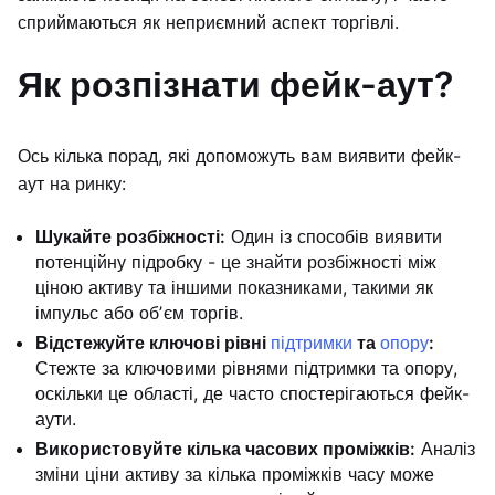
сприймаються як неприємний аспект торгівлі.
Як розпізнати фейк-аут?
Ось кілька порад, які допоможуть вам виявити фейк-
аут на ринку:
Шукайте розбіжності:
Один із способів виявити
потенційну підробку - це знайти розбіжності між
ціною активу та іншими показниками, такими як
імпульс або обʼєм торгів.
Відстежуйте ключові рівні
підтримки
та
опору
:
Стежте за ключовими рівнями підтримки та опору,
оскільки це області, де часто спостерігаються фейк-
аути.
Використовуйте кілька часових проміжків:
Аналіз
зміни ціни активу за кілька проміжків часу може