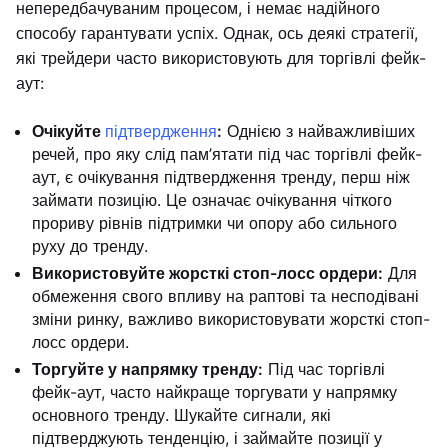
непередбачуваним процесом, і немає надійного
способу гарантувати успіх. Однак, ось деякі стратегії,
які трейдери часто використовують для торгівлі фейк-
аут:
Очікуйте
підтвердження
:
Однією з найважливіших
речей, про яку слід пам’ятати під час торгівлі фейк-
аут, є очікування підтвердження тренду, перш ніж
займати позицію. Це означає очікування чіткого
прориву рівнів підтримки чи опору або сильного
руху до тренду.
Використовуйте жорсткі стоп-лосс ордери:
Для
обмеження свого впливу на раптові та несподівані
зміни ринку, важливо використовувати жорсткі стоп-
лосс ордери.
Торгуйте у напрямку тренду:
Під час торгівлі
фейк-аут, часто найкраще торгувати у напрямку
основного тренду. Шукайте сигнали, які
підтверджують тенденцію, і займайте позиції у