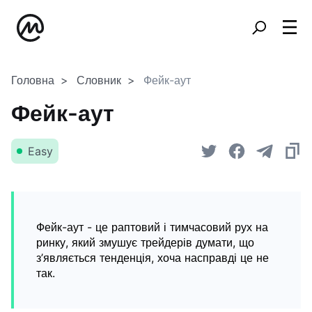
Головна
Словник
Фейк-аут
Фейк-аут
Easy
Фейк-аут - це раптовий і тимчасовий рух на
ринку, який змушує трейдерів думати, що
з’являється тенденція, хоча насправді це не
так.